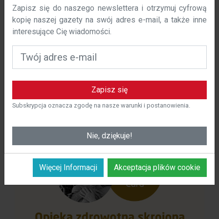
Zapisz się do naszego newslettera i otrzymuj cyfrową
poprawić komfort korzystania z naszej witryny. Niniejsza
kopię naszej gazety na swój adres e-mail, a także inne
polityka określa, w jaki sposób i dlaczego używamy
interesujące Cię wiadomości.
plików cookie na polska-costa.com.
Czym są pliki cookie?
Pliki cookie to małe pliki tekstowe, które są
przechowywane na urządzeniu użytkownika podczas
Zapisz się
odwiedzania strony internetowej. Te pliki cookie
pozwalają nam rozpoznać użytkownika i zapamiętać jego
Subskrypcja oznacza zgodę na nasze warunki i postanowienia.
preferencje w celu spersonalizowania korzystania z
naszej witryny.
Nie, dziękuje!
Więcej Informacji
Akceptacja plików cookie