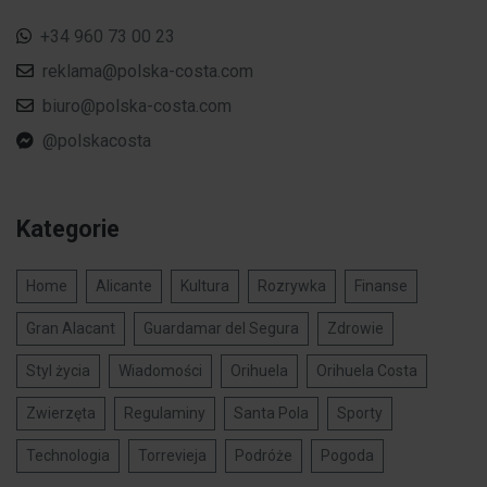
+34 960 73 00 23
reklama@polska-costa.com
biuro@polska-costa.com
@polskacosta
Kategorie
Home
Alicante
Kultura
Rozrywka
Finanse
Gran Alacant
Guardamar del Segura
Zdrowie
Styl życia
Wiadomości
Orihuela
Orihuela Costa
Zwierzęta
Regulaminy
Santa Pola
Sporty
Technologia
Torrevieja
Podróże
Pogoda