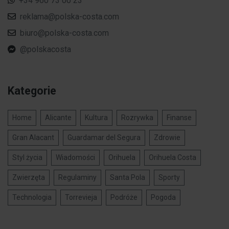
+34 960 73 00 23
reklama@polska-costa.com
biuro@polska-costa.com
@polskacosta
Kategorie
Home
Alicante
Kultura
Rozrywka
Finanse
Gran Alacant
Guardamar del Segura
Zdrowie
Styl życia
Wiadomości
Orihuela
Orihuela Costa
Zwierzęta
Regulaminy
Santa Pola
Sporty
Technologia
Torrevieja
Podróże
Pogoda