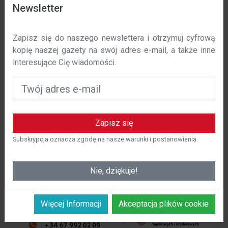
Data wejścia w życie: 01 / 11 / 2023 r.
Newsletter
W polska-costa.com używamy plików cookie, aby
Zapisz się do naszego newslettera i otrzymuj cyfrową
poprawić komfort korzystania z naszej witryny. Niniejsza
kopię naszej gazety na swój adres e-mail, a także inne
polityka określa, w jaki sposób i dlaczego używamy
interesujące Cię wiadomości.
plików cookie na polska-costa.com.
Czym są pliki cookie?
Pliki cookie to małe pliki tekstowe, które są
przechowywane na urządzeniu użytkownika podczas
Zapisz się
odwiedzania strony internetowej. Te pliki cookie
pozwalają nam rozpoznać użytkownika i zapamiętać jego
Subskrypcja oznacza zgodę na nasze warunki i postanowienia.
preferencje w celu spersonalizowania korzystania z
naszej witryny.
Nie, dziękuje!
Więcej Informacji
Akceptacja plików cookie