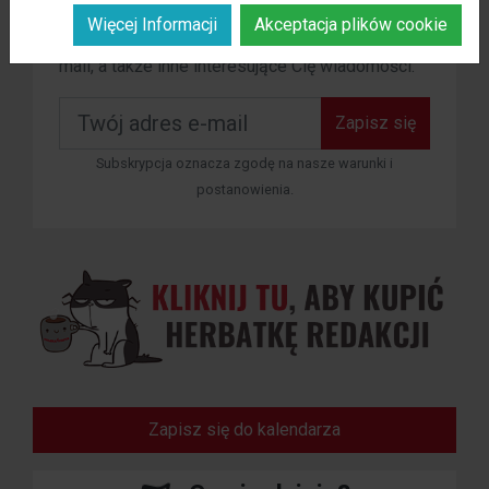
Zapisz się do naszego newslettera i otrzymuj
Więcej Informacji
Akceptacja plików cookie
cyfrową kopię naszej gazety na swój adres e-
mail, a także inne interesujące Cię wiadomości.
Zapisz się
Subskrypcja oznacza zgodę na nasze warunki i
postanowienia.
Zapisz się do kalendarza