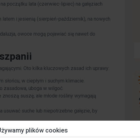
na początku lata (czerwiec-lipiec) na gałęziach
 latem i jesienią (sierpień-październik), na nowych
Andaluzja, owoce mogą pojawiać się nawet do
szpanii
ającymi. Oto kilka kluczowych zasad ich uprawy:
m słońcu, w ciepłym i suchym klimacie.
ko zasadowa, uboga w wilgoć.
 znoszą suszę, ale młode rośliny wymagają
 usuwać suche lub niepotrzebne gałęzie, by
Używamy plików cookies