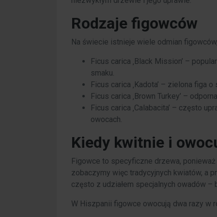
niezwykłym drzewie i jego uprawie.
Rodzaje figowców
Na świecie istnieje wiele odmian figowców,
Ficus carica ‚Black Mission’ – popu
smaku.
Ficus carica ‚Kadota’ – zielona figa
Ficus carica ‚Brown Turkey’ – odpor
Ficus carica ‚Calabacita’ – często up
owocach.
Kiedy kwitnie i owoc
Figowce to specyficzne drzewa, ponieważ 
zobaczymy więc tradycyjnych kwiatów, a p
często z udziałem specjalnych owadów – b
W Hiszpanii figowce owocują dwa razy w r