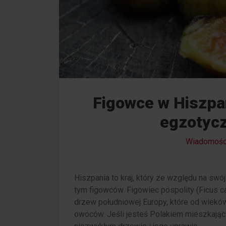
Figowce w Hiszpan
egzotyc
Wiadomośc
Hiszpania to kraj, który ze względu na swój
tym figowców. Figowiec pospolity (Ficus ca
drzew południowej Europy, które od wiek
owoców. Jeśli jesteś Polakiem mieszkając