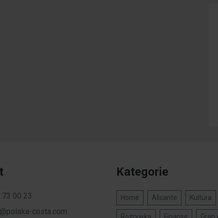
t
Kategorie
 73 00 23
Home
Alicante
Kultura
a@polska-costa.com
Rozrywka
Finanse
Gran 