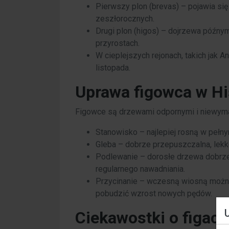
Pierwszy plon (brevas) – pojawia się 
zeszłorocznych.
Drugi plon (higos) – dojrzewa późnym
przyrostach.
W cieplejszych rejonach, takich jak 
listopada.
Uprawa figowca w Hi
Figowce są drzewami odpornymi i niewymag
Stanowisko – najlepiej rosną w pełny
Gleba – dobrze przepuszczalna, lek
Podlewanie – dorosłe drzewa dobrze
regularnego nawadniania.
Przycinanie – wczesną wiosną można
pobudzić wzrost nowych pędów.
Ciekawostki o figach