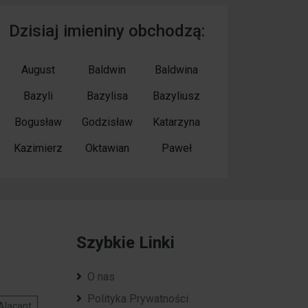
Dzisiaj imieniny obchodzą:
August
Baldwin
Baldwina
Bazyli
Bazylisa
Bazyliusz
Bogusław
Godzisław
Katarzyna
Kazimierz
Oktawian
Paweł
Szybkie Linki
O nas
Polityka Prywatności
Alacant