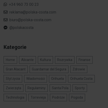
+34 960 73 00 23
reklama@polska-costa.com
biuro@polska-costa.com
@polskacosta
Kategorie
Home
Alicante
Kultura
Rozrywka
Finanse
Gran Alacant
Guardamar del Segura
Zdrowie
Styl życia
Wiadomości
Orihuela
Orihuela Costa
Zwierzęta
Regulaminy
Santa Pola
Sporty
Technologia
Torrevieja
Podróże
Pogoda