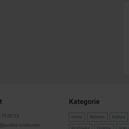
t
Kategorie
 73 00 23
Home
Alicante
Kultura
a@polska-costa.com
Rozrywka
Finanse
Gran 