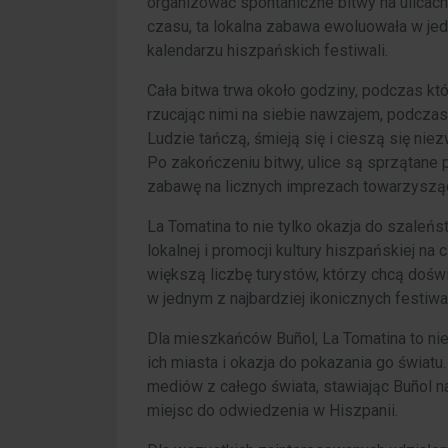
organizować spontaniczne bitwy na ulicach
czasu, ta lokalna zabawa ewoluowała w jed
kalendarzu hiszpańskich festiwali.
Cała bitwa trwa około godziny, podczas kt
rzucając nimi na siebie nawzajem, podcza
Ludzie tańczą, śmieją się i cieszą się ni
Po zakończeniu bitwy, ulice są sprzątane
zabawę na licznych imprezach towarzysząc
La Tomatina to nie tylko okazja do szaleńst
lokalnej i promocji kultury hiszpańskiej na
większą liczbę turystów, którzy chcą dośw
w jednym z najbardziej ikonicznych festiwal
Dla mieszkańców Buñol, La Tomatina to nie
ich miasta i okazja do pokazania go światu
mediów z całego świata, stawiając Buñol na
miejsc do odwiedzenia w Hiszpanii.