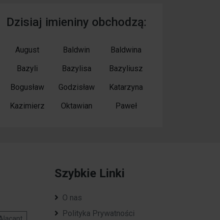
Dzisiaj imieniny obchodzą:
August
Baldwin
Baldwina
Bazyli
Bazylisa
Bazyliusz
Bogusław
Godzisław
Katarzyna
Kazimierz
Oktawian
Paweł
Szybkie Linki
O nas
Polityka Prywatności
Alacant