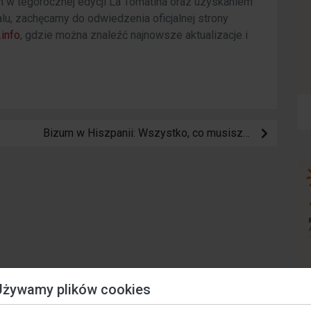
 w tegorocznej edycji La Tomatina oraz uzyskaniem
lu, zachęcamy do odwiedzenia oficjalnej strony
.info
, gdzie można znaleźć najnowsze aktualizacje i
Bizum w Hiszpanii: Wszystko, co musisz wiedzieć
Używamy plików cookies