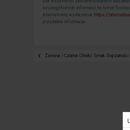
Dla wszystkich zainteresowanych udziałem
szczegółowych informacji na temat festiwa
internetowej wydarzenia:
https://latomatina
przydatne informacje.
Zielone i Czarne Oliwki: Smak Dojrzałości