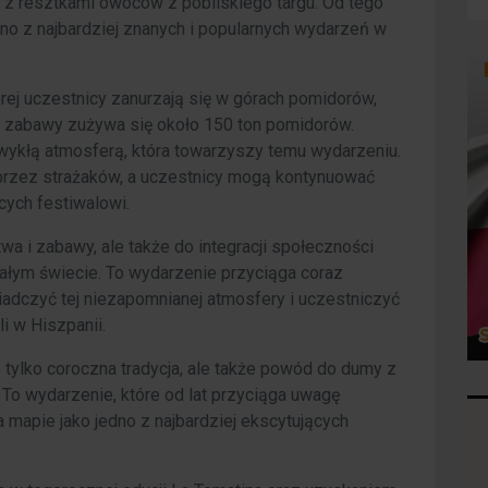
 z resztkami owoców z pobliskiego targu. Od tego
no z najbardziej znanych i popularnych wydarzeń w
órej uczestnicy zanurzają się w górach pomidorów,
s zabawy zużywa się około 150 ton pomidorów.
ezwykłą atmosferą, która towarzyszy temu wydarzeniu.
 przez strażaków, a uczestnicy mogą kontynuować
ych festiwalowi.
wa i zabawy, ale także do integracji społeczności
 całym świecie. To wydarzenie przyciąga coraz
iadczyć tej niezapomnianej atmosfery i uczestniczyć
i w Hiszpanii.
 tylko coroczna tradycja, ale także powód do dumy z
. To wydarzenie, które od lat przyciąga uwagę
 mapie jako jedno z najbardziej ekscytujących