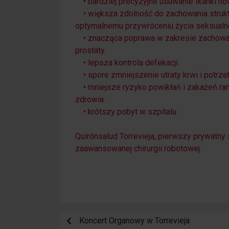
• bardziej precyzyjne usuwanie tkanki n
• większa zdolność do zachowania struk
optymalnemu przywróceniu życia seksualn
• znacząca poprawa w zakresie zachowan
prostaty.
• lepsza kontrola defekacji.
• spore zmniejszenie utraty krwi i potrze
• mniejsze ryzyko powikłań i zakażeń ra
zdrowia.
• krótszy pobyt w szpitalu.
Quirónsalud Torrevieja, pierwszy prywatny s
zaawansowanej chirurgii robotowej.
Koncert Organowy w Torrevieja