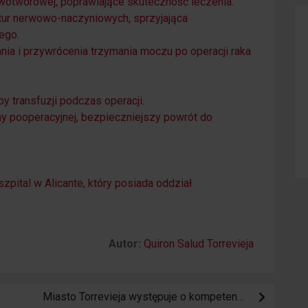
owotworowej, poprawiające skuteczność leczenia.
tur nerwowo-naczyniowych, sprzyjająca
ego.
ia i przywrócenia trzymania moczu po operacji raka
by transfuzji podczas operacji.
ny pooperacyjnej, bezpieczniejszy powrót do
zpital w Alicante, który posiada oddział
Autor:
Quiron Salud Torrevieja
Miasto Torrevieja występuje o kompetencje do kontrolowania mieszkań turystycznych