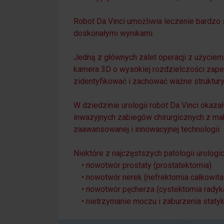
Robot Da Vinci umożliwia leczenie bardz
doskonałymi wynikami.
Jedną z głównych zalet operacji z użyciem
kamera 3D o wysokiej rozdzielczości zape
zidentyfikować i zachować ważne struktury
W dziedzinie urologii robot Da Vinci okaz
inwazyjnych zabiegów chirurgicznych z ma
zaawansowanej i innowacyjnej technologii.
Niektóre z najczęstszych patologii urolog
• nowotwór prostaty (prostatektomia).
• nowotwór nerek (nefrektomia całkowita
• nowotwór pęcherza (cystektomia radyka
• nietrzymanie moczu i zaburzenia staty