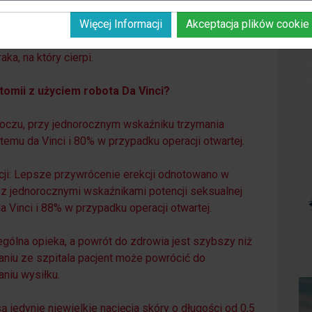
 w leczeniu raka prostaty (zrobotyzowana radykalna
prostaty i pęcherzyków nasiennych w celu
Więcej Informacji
Akceptacja plików cookie
 co ułatwia dostosowanie potrzeb chirurgicznych
ka, na który cierpi.
tomii z użyciem robota Da Vinci?
moczu, przy jednorocznym wskaźniku trzymania
u da Vinci i 80% w przypadku operacji otwartej.
kcji: Lepsze przywrócenie erekcji odnotowano w
 z jednorocznymi wskaźnikami potencji seksualnej
inci i 88% w przypadku operacji otwartej.
gólna opieka, a powrót do zdrowia jest szybszy niż
saniu ze szpitala pacjent może powrócić do
niu wysiłku.
edynie niewielkie nacięcia skóry o długości od 0,5