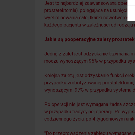
Jest to najbardziej zaawansowana operacja
prostatektomia), polegająca na usunięciu 
wyeliminowania całej tkanki nowotworowej,
każdego pacjenta w zależności od rodzaju ra
Jakie są pooperacyjne zalety prostatek
Jedną z zalet jest odzyskanie trzymania 
moczu wynoszącym 95% w przypadku system
Kolejną zaletą jest odzyskanie funkcji ere
przypadku zrobotyzowanej prostatektomii,
wynoszącymi 97% w przypadku systemu da V
Po operacji nie jest wymagana żadna szcze
w przypadku tradycyjnej operacji. Po wypi
codziennego życia, po 4 tygodniowym unika
"Do przeprowadzenia zabiegu wymagane są j