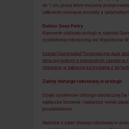
do 1 cm, przez które możemy przeprowadzić
całkowite usunięcie prostaty z optymalnym
Doktor Sven Petry
Kierownik oddziału urologii w szpitalu Quir
cystektomię robotyczną we Wspólnocie Wal
Szpital Quirónsalud Torrevieja ma duże doś
temu był jednym z pionierskich szpitali w H
chirurgów w zakresie korzystania z tej tech
Zalety chirurgii robotowej w urologii
Dzięki systemowi chirurgii robotycznej Da 
najlepsze leczenie i najlepsze wyniki pacj
prostatektomii.
Niektóre z zalet chirurgii robotowej w urolog