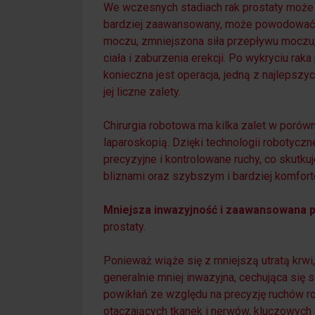
We wczesnych stadiach rak prostaty może 
bardziej zaawansowany, może powodować 
moczu, zmniejszona siła przepływu moczu, 
ciała i zaburzenia erekcji. Po wykryciu raka 
konieczna jest operacja, jedną z najlepszyc
jej liczne zalety.
Chirurgia robotowa ma kilka zalet w porówn
laparoskopią. Dzięki technologii robotyczn
precyzyjne i kontrolowane ruchy, co skut
bliznami oraz szybszym i bardziej komfo
Mniejsza inwazyjność i zaawansowana p
prostaty.
Ponieważ wiąże się z mniejszą utratą krwi,
generalnie mniej inwazyjna, cechująca si
powikłań ze względu na precyzję ruchów r
otaczających tkanek i nerwów, kluczowych d