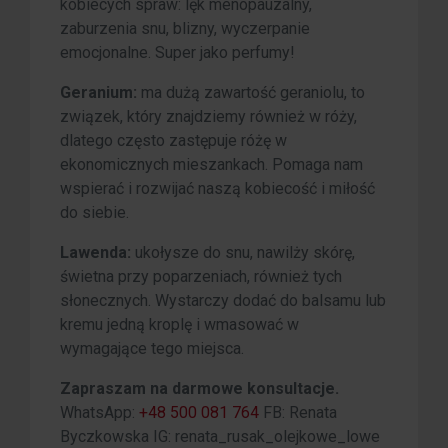
kobiecych spraw: lęk menopauzalny,
zaburzenia snu, blizny, wyczerpanie
emocjonalne. Super jako perfumy!
Geranium:
ma dużą zawartość geraniolu, to
związek, który znajdziemy również w róży,
dlatego często zastępuje różę w
ekonomicznych mieszankach. Pomaga nam
wspierać i rozwijać naszą kobiecość i miłość
do siebie.
Lawenda:
ukołysze do snu, nawilży skórę,
świetna przy poparzeniach, również tych
słonecznych. Wystarczy dodać do balsamu lub
kremu jedną kroplę i wmasować w
wymagające tego miejsca.
Zapraszam na darmowe konsultacje.
WhatsApp:
+48 500 081 764
FB: Renata
Byczkowska IG: renata_rusak_olejkowe_lowe