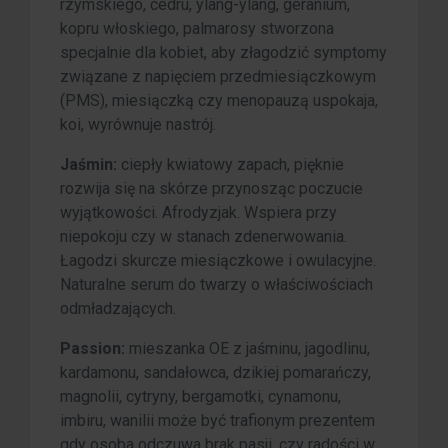
rzymskiego, cedru, ylang-ylang, geranium,
kopru włoskiego, palmarosy stworzona
specjalnie dla kobiet, aby złagodzić symptomy
związane z napięciem przedmiesiączkowym
(PMS), miesiączką czy menopauzą uspokaja,
koi, wyrównuje nastrój.
Jaśmin:
ciepły kwiatowy zapach, pięknie
rozwija się na skórze przynosząc poczucie
wyjątkowości. Afrodyzjak. Wspiera przy
niepokoju czy w stanach zdenerwowania.
Łagodzi skurcze miesiączkowe i owulacyjne.
Naturalne serum do twarzy o właściwościach
odmładzających.
Passion:
mieszanka OE z jaśminu, jagodlinu,
kardamonu, sandałowca, dzikiej pomarańczy,
magnolii, cytryny, bergamotki, cynamonu,
imbiru, wanilii może być trafionym prezentem
gdy osoba odczuwa brak pasji, czy radości w