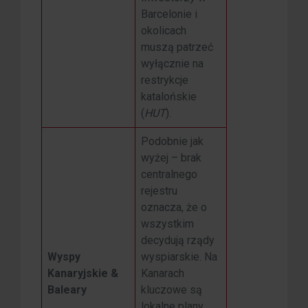
Barcelonie i
okolicach
muszą patrzeć
wyłącznie na
restrykcje
katalońskie
(
HUT
).
Podobnie jak
wyżej – brak
centralnego
rejestru
oznacza, że o
wszystkim
decydują rządy
Wyspy
wyspiarskie. Na
Kanaryjskie &
Kanarach
Baleary
kluczowe są
lokalne plany