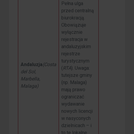
Pełna ulga
przed centralną
biurokracją.
Obowiązuje
wyłącznie
rejestracja w
andaluzyjskim
rejestrze
turystycznym
Andaluzja
(Costa
(
RTA
). Uwaga:
del Sol,
tutejsze gminy
Marbella,
(np. Malaga)
Malaga)
mają prawo
ograniczać
wydawanie
nowych licencji
w nasyconych
dzielnicach – i
to te lokalne