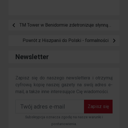
TM Tower w Benidormie zdetronizuje słynną Złota 44 i stanie się najwyższym budynkiem mieszkalnym w Unii Europejskiej
Powrót z Hiszpanii do Polski - formalności
Newsletter
Zapisz się do naszego newslettera i otrzymuj
cyfrową kopię naszej gazety na swój adres e-
mail, a także inne interesujące Cię wiadomości.
Zapisz się
Subskrypcja oznacza zgodę na nasze warunki i
postanowienia.