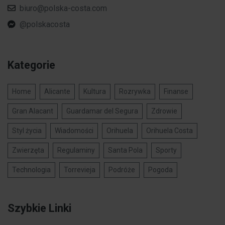
biuro@polska-costa.com
@polskacosta
Kategorie
Home
Alicante
Kultura
Rozrywka
Finanse
Gran Alacant
Guardamar del Segura
Zdrowie
Styl życia
Wiadomości
Orihuela
Orihuela Costa
Zwierzęta
Regulaminy
Santa Pola
Sporty
Technologia
Torrevieja
Podróże
Pogoda
Szybkie Linki