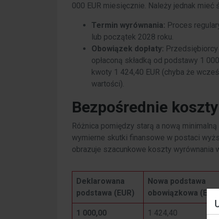
000 EUR miesięcznie. Należy jednak mie
Termin wyrównania:
Proces regulary
lub początek 2028 roku.
Obowiązek dopłaty:
Przedsiębiorcy
opłaconą składką od podstawy 1 000 
kwoty 1 424,40 EUR (chyba że wcześ
wartości).
Bezpośrednie koszty
Różnica pomiędzy starą a nową minimalną
wymierne skutki finansowe w postaci wyż
obrazuje szacunkowe koszty wyrównania w
Deklarowana
Nowa podstawa
podstawa (EUR)
obowiązkowa (EUR
1 000,00
1 424,40