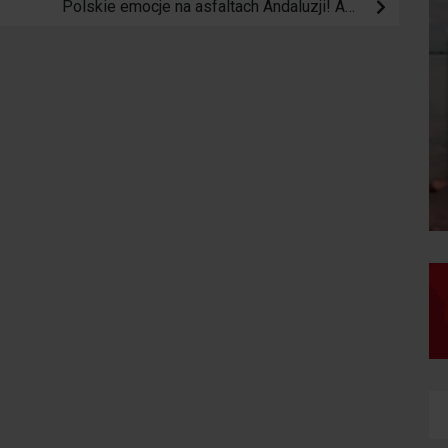
Polskie emocje na asfaltach Andaluzji! Adrian Rzeźnik rusza na podbój Kordoby