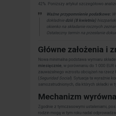
42%. Poniższy artykuł szczegółowo analizu
Ważne przypomnienie podatkowe:
W 
dokładnie
dziś (8 kwietnia)
hiszpański
okienko na składanie rocznych zezna
Ostateczny termin na przesłanie dok
Główne założenia i 
Nowa minimalna podstawa wymiaru składe
miesięcznie
, w porównaniu do 1 000 EUR
zauważalnego wzrostu obciążeń na rzecz
(
Seguridad Social
). Sytuacja ta wyraźnie k
samozatrudnionych, dla których składki w 
Mechanizm wyrównan
Zgodnie z tymczasowymi ustaleniami, pos
rodzin mogą w tym roku nadal odprowadza