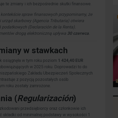
je te zmiany i ich bezpośrednie skutki finansowe.
kontekście spraw finansowych przypominamy, że
 urząd skarbowy (
Agencia Tributaria
) otwiera
ń podatkowych (
Declaración de la Renta
).
umentów drogą elektroniczną upływa
30 czerwca
.
zmiany w stawkach
k osiągnęła w tym roku poziom
1 424,40 EUR
 obowiązujących w 2025 roku. Doprowadzi to do
 hiszpańskiego Zakładu Ubezpieczeń Społecznych
ontrastuje z pozycją pozostałych osób
tym roku zostały zamrożone.
ia (
Regularización
)
zkodowani przedsiębiorcy oraz członkowie ich
ć składki od minimalnej podstawy w wysokości 1