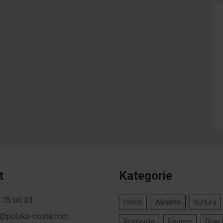
t
Kategorie
 73 00 23
Home
Alicante
Kultura
a@polska-costa.com
Rozrywka
Finanse
Gran 