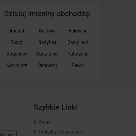
Dzisiaj imieniny obchodzą:
August
Baldwin
Baldwina
Bazyli
Bazylisa
Bazyliusz
Bogusław
Godzisław
Katarzyna
Kazimierz
Oktawian
Paweł
Szybkie Linki
O nas
Polityka Prywatności
Alacant