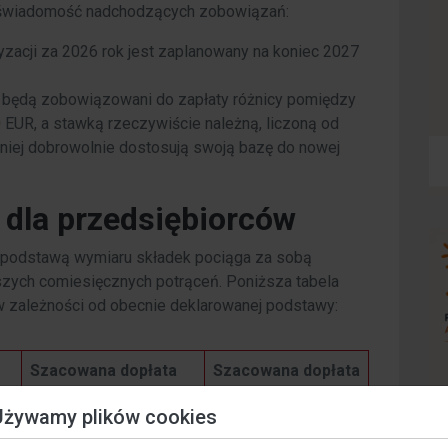
ć świadomość nadchodzących zobowiązań:
zacji za 2026 rok jest zaplanowany na koniec 2027
 będą zobowiązowani do zapłaty różnicy pomiędzy
EUR, a stawką rzeczywiście należną, liczoną od
niej dobrowolnie dostosują swoją bazę do nowej
 dla przedsiębiorców
 podstawą wymiaru składek pociąga za sobą
szych comiesięcznych potrąceń. Poniższa tabela
 zależności od obecnie deklarowanej podstawy:
Szacowana dopłata
Szacowana dopłata
)
miesięczna (EUR)
roczna (EUR)
Używamy plików cookies
~ 135,00
~ 1 620,00