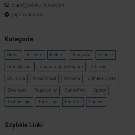
biuro@polska-costa.com
@polskacosta
Kategorie
Home
Alicante
Kultura
Rozrywka
Finanse
Gran Alacant
Guardamar del Segura
Zdrowie
Styl życia
Wiadomości
Orihuela
Orihuela Costa
Zwierzęta
Regulaminy
Santa Pola
Sporty
Technologia
Torrevieja
Podróże
Pogoda
Szybkie Linki