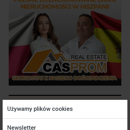
Używamy plików cookies
Data wejścia w życie: 01 / 11 / 2023 r.
Newsletter