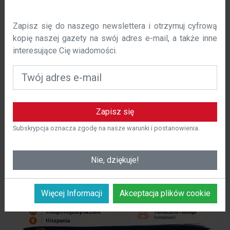
W polska-costa.com używamy plików cookie, aby
Zapisz się do naszego newslettera i otrzymuj cyfrową
poprawić komfort korzystania z naszej witryny. Niniejsza
kopię naszej gazety na swój adres e-mail, a także inne
polityka określa, w jaki sposób i dlaczego używamy
interesujące Cię wiadomości.
plików cookie na polska-costa.com.
Czym są pliki cookie?
Pliki cookie to małe pliki tekstowe, które są
przechowywane na urządzeniu użytkownika podczas
Zapisz się
odwiedzania strony internetowej. Te pliki cookie
pozwalają nam rozpoznać użytkownika i zapamiętać jego
Subskrypcja oznacza zgodę na nasze warunki i postanowienia.
preferencje w celu spersonalizowania korzystania z
naszej witryny.
Nie, dziękuje!
Więcej Informacji
Akceptacja plików cookie