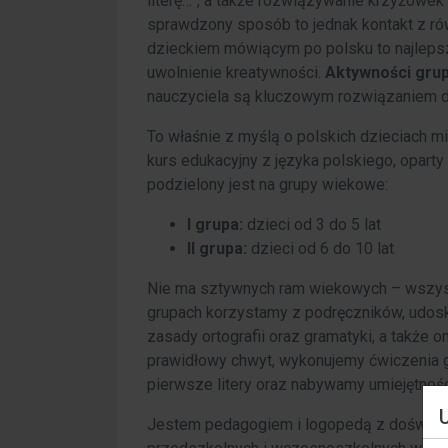
literę…”, a także rozwiązywanie krzyżówek 
sprawdzony sposób to jednak kontakt z r
dzieckiem mówiącym po polsku to najleps
uwolnienie kreatywności.
Aktywności gru
nauczyciela są kluczowym rozwiązaniem dl
To właśnie z myślą o polskich dzieciach m
kurs edukacyjny z języka polskiego, opart
podzielony jest na grupy wiekowe:
I grupa:
dzieci od 3 do 5 lat
II grupa:
dzieci od 6 do 10 lat
Nie ma sztywnych ram wiekowych – wszyst
grupach korzystamy z podręczników, udosko
zasady ortografii oraz gramatyki, a także
prawidłowy chwyt, wykonujemy ćwiczenia g
pierwsze litery oraz nabywamy umiejętnośc
Jestem pedagogiem i logopedą z doświad