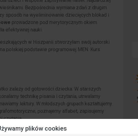
dla dzieci i wspólne zapisywanie haseł. Najbardziej
ówieśnikami. Bezpośrednia wymiana zdań z drugim
zy sposób na wyeliminowanie dziecięcych blokad i
powe
prowadzone pod merytorycznym okiem
a efektywnej nauki.
ieszkających w Hiszpanii stworzyłam swój autorski
y na polskiej podstawie programowej MEN. Kurs
ko zależy od gotowości dziecka. W starszych
nalamy technikę pisania i czytania, utrwalamy
 omawiamy lektury. W młodszych grupach kształtujemy
rafomotoryczne, poznajemy alfabet, zapisujemy
i czytania.
Używamy plików cookies
czeniem w pracy z dziećmi w grupach