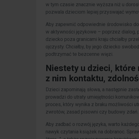
w tym czasie znacznie wyższa niż u dorosł
pozwala dzieciom lepiej przyswajać wymow
Aby zapewnić odpowiednie środowisko do na
w aktywności językowe – poprzez dialog, p
dziecko poza granicami kraju chciałby prze
ojczysty. Chciałby, by jego dziecko swobod
podtrzymać te bezcenne więzi.
Niestety u dzieci, które
z nim kontaktu, zdolnoś
Dzieci zapominają słowa, a następnie zastę
prowadzi do utraty umiejętności komunikow
proces, który wynika z braku możliwości u
zwrotów, zasad pisowni czy budowy zdań.
Aby zadbać o rozwój języka, warto każdeg
nawyk czytania książek na dobranoc. Spraw