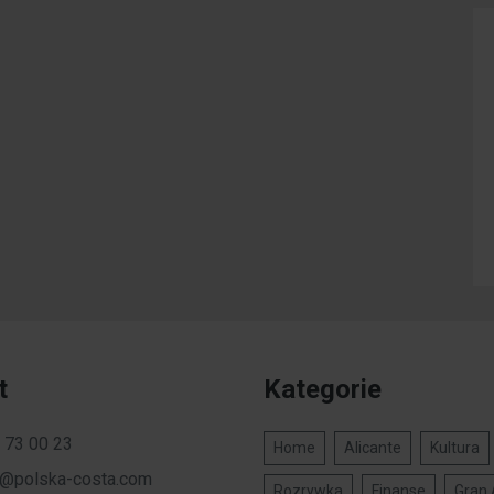
t
Kategorie
 73 00 23
Home
Alicante
Kultura
a@polska-costa.com
Rozrywka
Finanse
Gran 