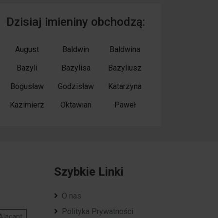
Dzisiaj imieniny obchodzą:
August
Baldwin
Baldwina
Bazyli
Bazylisa
Bazyliusz
Bogusław
Godzisław
Katarzyna
Kazimierz
Oktawian
Paweł
Szybkie Linki
O nas
Polityka Prywatności
Alacant