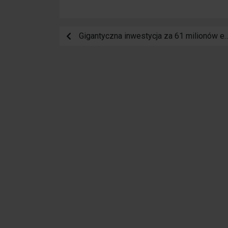
Gigantyczna inwestycja za 61 milionów euro: Megakompleks "Paseo del Mar" w T