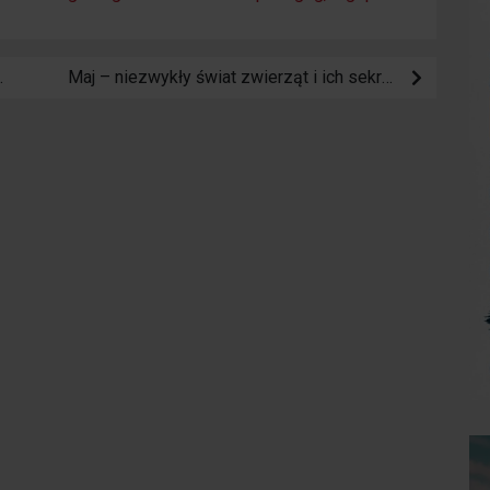
orrevieja otwiera się 11 czerwca!
Maj – niezwykły świat zwierząt i ich sekrety