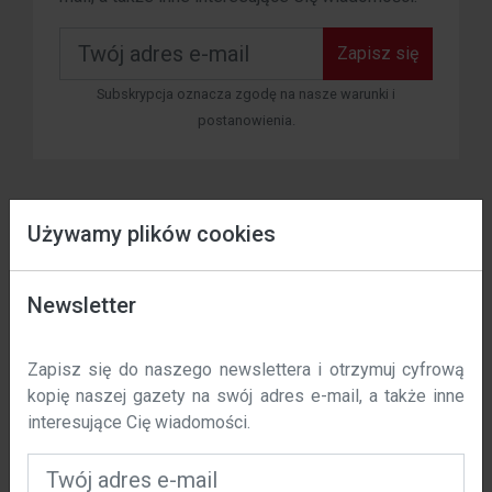
Zapisz się
Subskrypcja oznacza zgodę na nasze warunki i
postanowienia.
Używamy plików cookies
Data wejścia w życie: 01 / 11 / 2023 r.
Newsletter
W polska-costa.com używamy plików cookie, aby
Zapisz się do kalendarza
Zapisz się do naszego newslettera i otrzymuj cyfrową
poprawić komfort korzystania z naszej witryny. Niniejsza
kopię naszej gazety na swój adres e-mail, a także inne
polityka określa, w jaki sposób i dlaczego używamy
interesujące Cię wiadomości.
Co sie dzieje?
plików cookie na polska-costa.com.
Czym są pliki cookie?