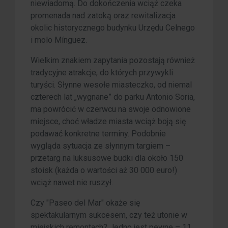
niewiadomą. Do dokończenia wciąż czeka
promenada nad zatoką oraz rewitalizacja
okolic historycznego budynku Urzędu Celnego
i molo Mínguez.
Wielkim znakiem zapytania pozostają również
tradycyjne atrakcje, do których przywykli
turyści. Słynne wesołe miasteczko, od niemal
czterech lat „wygnane” do parku Antonio Soria,
ma powrócić w czerwcu na swoje odnowione
miejsce, choć władze miasta wciąż boją się
podawać konkretne terminy. Podobnie
wygląda sytuacja ze słynnym targiem –
przetarg na luksusowe budki dla około 150
stoisk (każda o wartości aż 30 000 euro!)
wciąż nawet nie ruszył.
Czy "Paseo del Mar" okaże się
spektakularnym sukcesem, czy też utonie w
miejskich remontach? Jedno jest pewne – 11