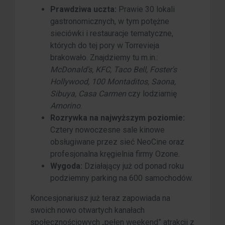
Prawdziwa uczta:
Prawie 30 lokali
gastronomicznych, w tym potężne
sieciówki i restauracje tematyczne,
których do tej pory w Torrevieja
brakowało. Znajdziemy tu m.in.:
McDonald's, KFC, Taco Bell, Foster's
Hollywood, 100 Montaditos, Saona,
Sibuya, Casa Carmen
czy lodziarnię
Amorino
.
Rozrywka na najwyższym poziomie:
Cztery nowoczesne sale kinowe
obsługiwane przez sieć NeoCine oraz
profesjonalna kręgielnia firmy Ozone.
Wygoda:
Działający już od ponad roku
podziemny parking na 600 samochodów.
Koncesjonariusz już teraz zapowiada na
swoich nowo otwartych kanałach
społecznościowych „pełen weekend” atrakcji z