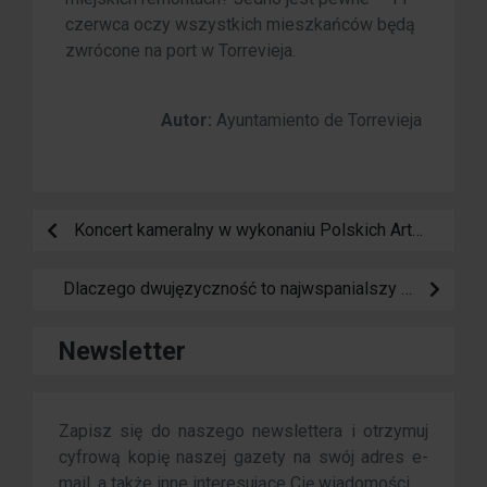
czerwca oczy wszystkich mieszkańców będą
zwrócone na port w Torrevieja.
Autor:
Ayuntamiento de Torrevieja
Koncert kameralny w wykonaniu Polskich Artystek w Kościele Inmaculada Concepción
Dlaczego dwujęzyczność to najwspanialszy prezent, jaki możesz dać swojemu dziecku w Hiszpanii?
Newsletter
Zapisz się do naszego newslettera i otrzymuj
cyfrową kopię naszej gazety na swój adres e-
mail, a także inne interesujące Cię wiadomości.