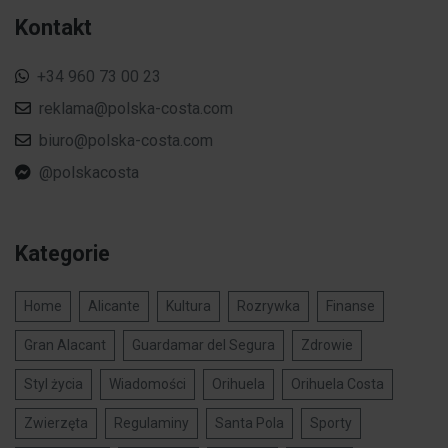
Kontakt
+34 960 73 00 23
reklama@polska-costa.com
biuro@polska-costa.com
@polskacosta
Kategorie
Home
Alicante
Kultura
Rozrywka
Finanse
Gran Alacant
Guardamar del Segura
Zdrowie
Styl życia
Wiadomości
Orihuela
Orihuela Costa
Zwierzęta
Regulaminy
Santa Pola
Sporty