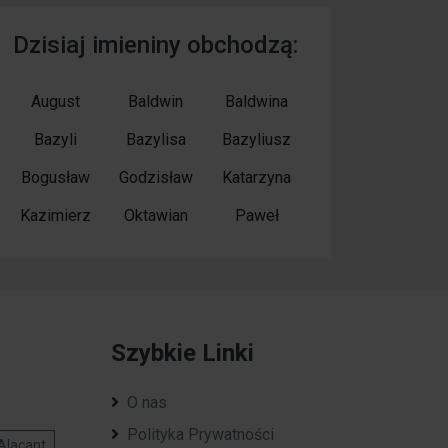
Dzisiaj imieniny obchodzą:
August
Baldwin
Baldwina
Bazyli
Bazylisa
Bazyliusz
Bogusław
Godzisław
Katarzyna
Kazimierz
Oktawian
Paweł
Szybkie Linki
O nas
Polityka Prywatności
Alacant