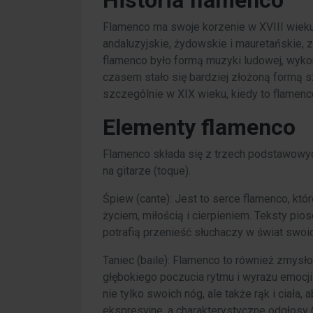
Historia flamenco
Flamenco ma swoje korzenie w XVIII wieku,
andaluzyjskie, żydowskie i mauretańskie, 
flamenco było formą muzyki ludowej, wyko
czasem stało się bardziej złożoną formą sz
szczególnie w XIX wieku, kiedy to flamenc
Elementy flamenco
Flamenco składa się z trzech podstawowych
na gitarze (toque).
Śpiew (cante): Jest to serce flamenco, kt
życiem, miłością i cierpieniem. Teksty pi
potrafią przenieść słuchaczy w świat swoi
Taniec (baile): Flamenco to również zmysłow
głębokiego poczucia rytmu i wyrazu emocji.
nie tylko swoich nóg, ale także rąk i ciała
ekspresyjne, a charakterystyczne odgłosy 