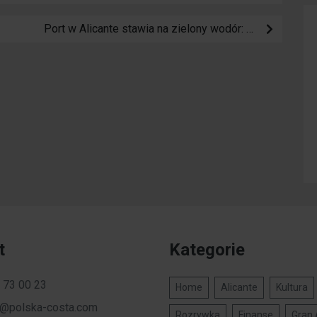
Port w Alicante stawia na zielony wodór: 30-letnia koncesja na budowę i eksploatację nowej instalacji
t
Kategorie
 73 00 23
Home
Alicante
Kultura
a@polska-costa.com
Rozrywka
Finanse
Gran 