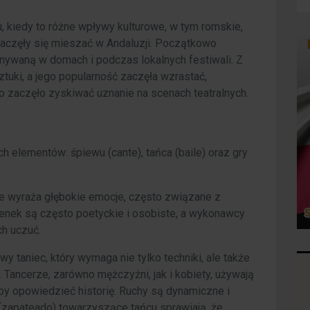
 kiedy to różne wpływy kulturowe, w tym romskie,
zaczęły się mieszać w Andaluzji. Początkowo
nywaną w domach i podczas lokalnych festiwali. Z
tuki, a jego popularność zaczęła wzrastać,
o zaczęło zyskiwać uznanie na scenach teatralnych.
 elementów: śpiewu (cante), tańca (baile) oraz gry
óre wyraża głębokie emocje, często związane z
osenek są często poetyckie i osobiste, a wykonawcy
ch uczuć.
y taniec, który wymaga nie tylko techniki, ale także
 Tancerze, zarówno mężczyźni, jak i kobiety, używają
, aby opowiedzieć historię. Ruchy są dynamiczne i
(zapateado) towarzyszące tańcu sprawiają, że