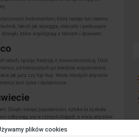
ny.
st kluczowym instrumentem, który nadaje ton całemu
echnik, takich jak arpeggia, staccato i perkusyjne
 dźwięki, które współgrają z tańcem i śpiewem.
nco
h latach, łącząc tradycję z nowoczesnością. Dziś
amenco, od klasycznych po bardziej współczesne,
akie jak jazz czy hip-hop. Wiele młodych artystów
lamenco jest żywe i dynamiczne.
wiecie
ii. Dzięki swojej popularności, sztuka ta zyskała
co odbywają się w różnych krajach, a wielu artystów
 miastach takich jak Nowy Jork, Tokio czy Londyn
Używamy plików cookies
e przyciągają entuzjastów z całego świata.