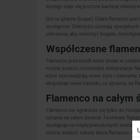
występ staje się jeszcze bardziej intensyw
Gra na gitarze (toque): Gitara flamenco je
występowi. Gitarzyści używają specjalnych t
uderzenia, aby stworzyć bogate, melodyjne
Współczesne flame
Flamenco przeszedł wiele zmian w ostatnic
można znaleźć różnorodne interpretacje fl
które wprowadzają nowe style i elementy, t
eksploruje nowe kierunki, co sprawia, że f
Flamenco na całym ś
Flamenco nie ogranicza się tylko do Hiszpan
uznanie na całym świecie. Festiwale flamen
występuje na międzynarodowych scenach. W
można znaleźć szkoły tańca flamenco, któr