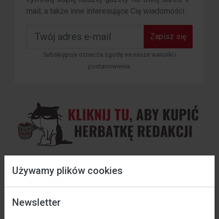
mail, a także inne interesujące Cię wiadomości.
Zapisz się
Subskrypcja oznacza zgodę na nasze warunki i
postanowienia.
Używamy plików cookies
Zapisz się do kalendarza
Data wejścia w życie: 01 / 11 / 2023 r.
Co sie dzieje?
Newsletter