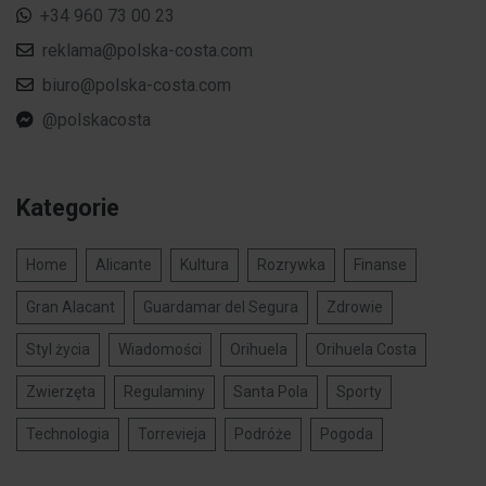
+34 960 73 00 23
reklama@polska-costa.com
biuro@polska-costa.com
@polskacosta
Kategorie
Home
Alicante
Kultura
Rozrywka
Finanse
Gran Alacant
Guardamar del Segura
Zdrowie
Styl życia
Wiadomości
Orihuela
Orihuela Costa
Zwierzęta
Regulaminy
Santa Pola
Sporty
Technologia
Torrevieja
Podróże
Pogoda