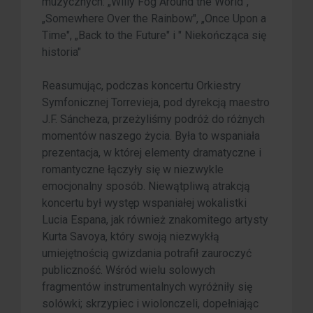
muzycznych: „Willy Fog Around the World",
„Somewhere Over the Rainbow", „Once Upon a
Time", „Back to the Future" i " Niekończąca się
historia"
Reasumując, podczas koncertu Orkiestry
Symfonicznej Torrevieja, pod dyrekcją maestro
J.F. Sáncheza, przeżyliśmy podróż do różnych
momentów naszego życia. Była to wspaniała
prezentacja, w której elementy dramatyczne i
romantyczne łączyły się w niezwykle
emocjonalny sposób. Niewątpliwą atrakcją
koncertu był występ wspaniałej wokalistki
Lucia Espana, jak również znakomitego artysty
Kurta Savoya, który swoją niezwykłą
umiejętnością gwizdania potrafił zauroczyć
publiczność. Wśród wielu solowych
fragmentów instrumentalnych wyróżniły się
solówki; skrzypiec i wiolonczeli, dopełniając