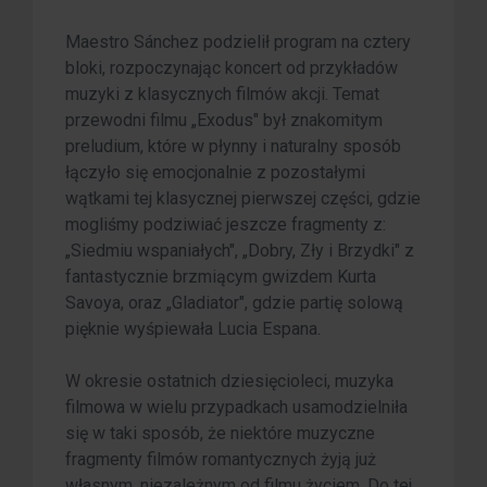
Maestro Sánchez podzielił program na cztery
bloki, rozpoczynając koncert od przykładów
muzyki z klasycznych filmów akcji. Temat
przewodni filmu „Exodus" był znakomitym
preludium, które w płynny i naturalny sposób
łączyło się emocjonalnie z pozostałymi
wątkami tej klasycznej pierwszej części, gdzie
mogliśmy podziwiać jeszcze fragmenty z:
„Siedmiu wspaniałych", „Dobry, Zły i Brzydki" z
fantastycznie brzmiącym gwizdem Kurta
Savoya, oraz „Gladiator", gdzie partię solową
pięknie wyśpiewała Lucia Espana.
W okresie ostatnich dziesięcioleci, muzyka
filmowa w wielu przypadkach usamodzielniła
się w taki sposób, że niektóre muzyczne
fragmenty filmów romantycznych żyją już
własnym, niezależnym od filmu życiem. Do tej