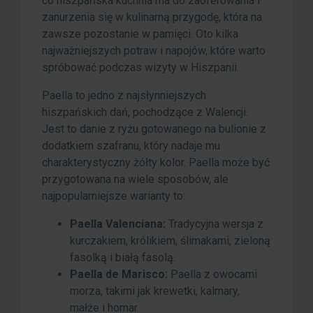
co hiszpańska kuchnia ma do zaoferowania i
zanurzenia się w kulinarną przygodę, która na
zawsze pozostanie w pamięci. Oto kilka
najważniejszych potraw i napojów, które warto
spróbować podczas wizyty w Hiszpanii.
Paella to jedno z najsłynniejszych
hiszpańskich dań, pochodzące z Walencji.
Jest to danie z ryżu gotowanego na bulionie z
dodatkiem szafranu, który nadaje mu
charakterystyczny żółty kolor. Paella może być
przygotowana na wiele sposobów, ale
najpopularniejsze warianty to:
Paella Valenciana:
Tradycyjna wersja z
kurczakiem, królikiem, ślimakami, zieloną
fasolką i białą fasolą.
Paella de Marisco:
Paella z owocami
morza, takimi jak krewetki, kalmary,
małże i homar.