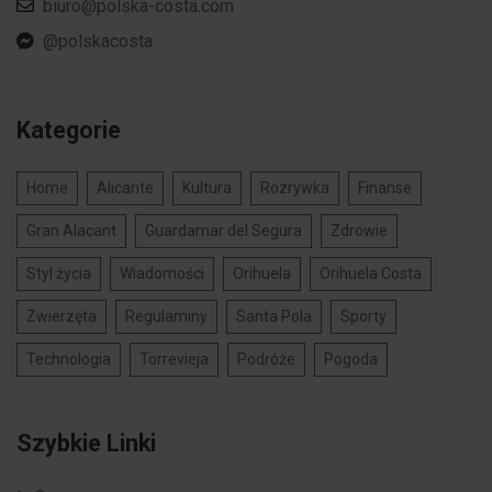
biuro@polska-costa.com
@polskacosta
Kategorie
Home
Alicante
Kultura
Rozrywka
Finanse
Gran Alacant
Guardamar del Segura
Zdrowie
Styl życia
Wiadomości
Orihuela
Orihuela Costa
Zwierzęta
Regulaminy
Santa Pola
Sporty
Technologia
Torrevieja
Podróże
Pogoda
Szybkie Linki