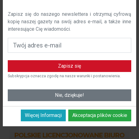
W polska-costa.com używamy plików cookie, aby
Zapisz się do naszego newslettera i otrzymuj cyfrową
poprawić komfort korzystania z naszej witryny. Niniejsza
kopię naszej gazety na swój adres e-mail, a także inne
polityka określa, w jaki sposób i dlaczego używamy
interesujące Cię wiadomości.
plików cookie na polska-costa.com.
Czym są pliki cookie?
Pliki cookie to małe pliki tekstowe, które są
Zapisz się do kalendarza
przechowywane na urządzeniu użytkownika podczas
Zapisz się
odwiedzania strony internetowej. Te pliki cookie
pozwalają nam rozpoznać użytkownika i zapamiętać jego
Subskrypcja oznacza zgodę na nasze warunki i postanowienia.
Co sie dzieje?
preferencje w celu spersonalizowania korzystania z
naszej witryny.
Nie, dziękuje!
Obecnie nie ma żadnej zawartości, sprawdź
później.
Więcej Informacji
Akceptacja plików cookie