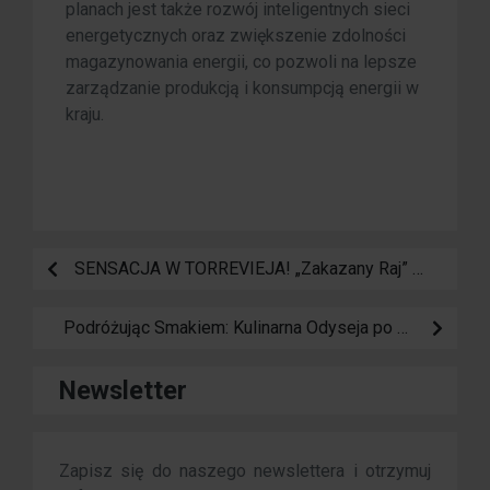
planach jest także rozwój inteligentnych sieci
energetycznych oraz zwiększenie zdolności
magazynowania energii, co pozwoli na lepsze
zarządzanie produkcją i konsumpcją energii w
kraju.
SENSACJA W TORREVIEJA! „Zakazany Raj” otwiera swoje bramy: Koniec z mandatami i narodziny ostatecznego SPA na Różowej Lagunie
Podróżując Smakiem: Kulinarna Odyseja po Hiszpanii
Newsletter
Zapisz się do naszego newslettera i otrzymuj