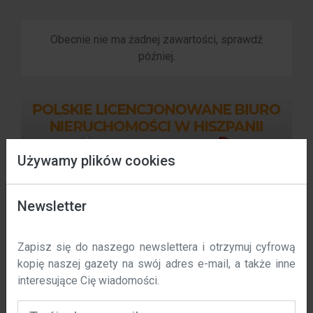
Obecnie nie ma żadnej zawartości, sprawdź
później.
Używamy plików cookies
Data wejścia w życie: 01 / 11 / 2023 r.
Newsletter
W polska-costa.com używamy plików cookie, aby
Zapisz się do naszego newslettera i otrzymuj cyfrową
poprawić komfort korzystania z naszej witryny. Niniejsza
kopię naszej gazety na swój adres e-mail, a także inne
polityka określa, w jaki sposób i dlaczego używamy
interesujące Cię wiadomości.
plików cookie na polska-costa.com.