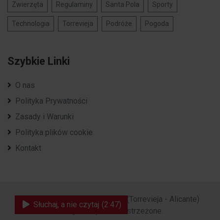
Zwierzęta
Regulaminy
Santa Pola
Sporty
Technologia
Torrevieja
Podróże
Pogoda
Szybkie Linki
O nas
Polityka Prywatności
Zasady i Warunki
Polityka plików cookie
Kontakt
2023 - 2026 ©
Polska Costa
. (Torrevieja - Alicante)
Słuchaj, a nie czytaj
(2:47)
Wszystkie prawa zastrzeżone.