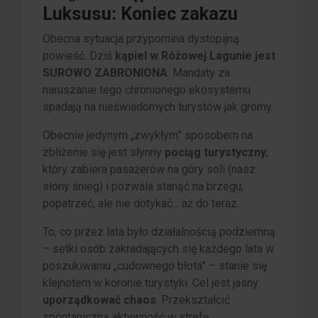
Luksusu: Koniec zakazu
Obecna sytuacja przypomina dystopijną
powieść. Dziś
kąpiel w Różowej Lagunie jest
SUROWO ZABRONIONA
. Mandaty za
naruszanie tego chronionego ekosystemu
spadają na nieświadomych turystów jak gromy.
Obecnie jedynym „zwykłym” sposobem na
zbliżenie się jest słynny
pociąg turystyczny
,
który zabiera pasażerów na góry soli (nasz
słony śnieg) i pozwala stanąć na brzegu,
popatrzeć, ale nie dotykać... aż do teraz.
To, co przez lata było działalnością podziemną
– setki osób zakradających się każdego lata w
poszukiwaniu „cudownego błota” – stanie się
klejnotem w koronie turystyki. Cel jest jasny:
uporządkować chaos
. Przekształcić
spontaniczną aktywność w strefę