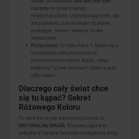
swoje: produkować
500 000 ton soli
rocznie
na rynek krajowy i
międzynarodowy. Udostępniają teren, ale
zarządzanie uzdrowiskiem zostanie
podnajęte. Interes stulecia szuka
właściciela!
Przyszłość:
To tylko Faza 1. Mówi się o
rewitalizacji starych budynków
przemysłowych wokół laguny. Hotel
butikowy? Żywe muzeum? Granicą jest
tylko niebo.
Dlaczego cały świat chce
się tu kąpać? Sekret
Różowego Koloru
To nie krew, to nie zanieczyszczenia, to
NATURALNA MAGIA
. Różowa Laguna to
unikalny w Europie fenomen biologiczny, który