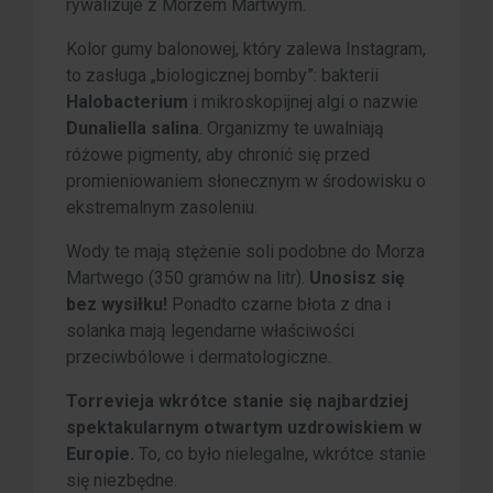
rywalizuje z Morzem Martwym.
Kolor gumy balonowej, który zalewa Instagram,
to zasługa „biologicznej bomby”: bakterii
Halobacterium
i mikroskopijnej algi o nazwie
Dunaliella salina
. Organizmy te uwalniają
różowe pigmenty, aby chronić się przed
promieniowaniem słonecznym w środowisku o
ekstremalnym zasoleniu.
Wody te mają stężenie soli podobne do Morza
Martwego (350 gramów na litr).
Unosisz się
bez wysiłku!
Ponadto czarne błota z dna i
solanka mają legendarne właściwości
przeciwbólowe i dermatologiczne.
Torrevieja wkrótce stanie się najbardziej
spektakularnym otwartym uzdrowiskiem w
Europie.
To, co było nielegalne, wkrótce stanie
się niezbędne.