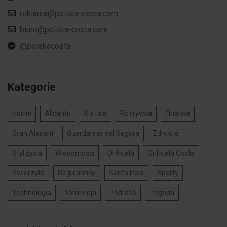
reklama@polska-costa.com
biuro@polska-costa.com
@polskacosta
Kategorie
Home
Alicante
Kultura
Rozrywka
Finanse
Gran Alacant
Guardamar del Segura
Zdrowie
Styl życia
Wiadomości
Orihuela
Orihuela Costa
Zwierzęta
Regulaminy
Santa Pola
Sporty
Technologia
Torrevieja
Podróże
Pogoda