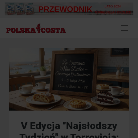
V Edycja "Najsłodszy
Tydzień" w Torrevieja: