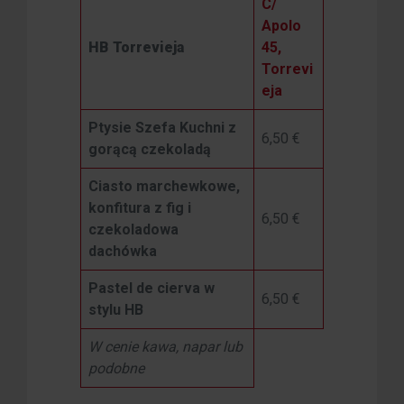
C/
Apolo
HB Torrevieja
45,
Torrevi
eja
Ptysie Szefa Kuchni z
6,50 €
gorącą czekoladą
Ciasto marchewkowe,
konfitura z fig i
6,50 €
czekoladowa
dachówka
Pastel de cierva w
6,50 €
stylu HB
W cenie kawa, napar lub
podobne