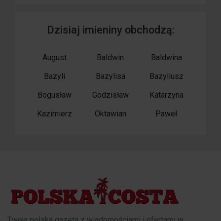
Dzisiaj imieniny obchodzą:
August
Baldwin
Baldwina
Bazyli
Bazylisa
Bazyliusz
Bogusław
Godzisław
Katarzyna
Kazimierz
Oktawian
Paweł
Twoja polska gazeta z wiadomościami i ofertami w