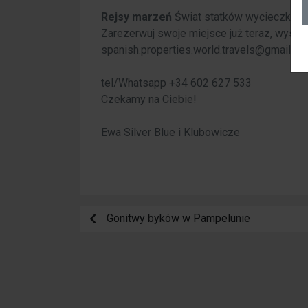
Rejsy marzeń
Świat statków wycieczkow
Zarezerwuj swoje miejsce już teraz, wysyła
spanish.properties.world.travels@gmail.c
tel/Whatsapp +34 602 627 533
Czekamy na Ciebie!
Ewa Silver Blue i Klubowicze
Gonitwy byków w Pampelunie