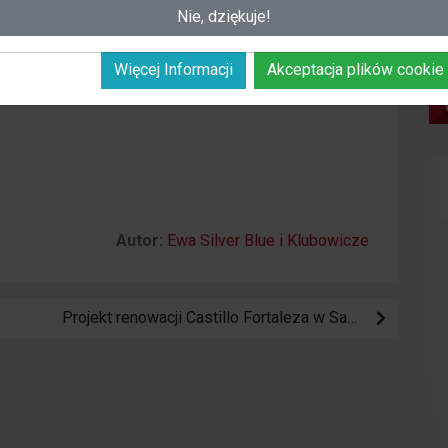
Nie, dziękuje!
ych
jąc e-mail na adres:
Więcej Informacji
Akceptacja plików cookie
om
Autor:
Ewa Silver Blue i Klubowicze
Projekt renowacji Castillo Fortaleza w Santa Pola