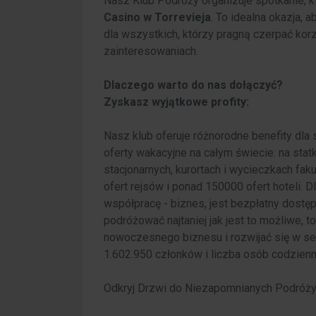
Nasz Klub Podróży organizuje spotkanie, 
Casino w Torrevieja
. To idealna okazja,
dla wszystkich, którzy pragną czerpać kor
zainteresowaniach.
Dlaczego warto do nas dołączyć?
Zyskasz wyjątkowe profity:
Nasz klub oferuje różnorodne benefity dla
oferty wakacyjne na całym świecie: na sta
stacjonarnych, kurortach i wycieczkach fa
ofert rejsów i ponad 150000 ofert hoteli. D
współpracę - biznes, jest bezpłatny dostę
podróżować najtaniej jak jest to możliwe,
nowoczesnego biznesu i rozwijać się w sek
1.602.950 członków i liczba osób codzienni
Odkryj Drzwi do Niezapomnianych Podróży 