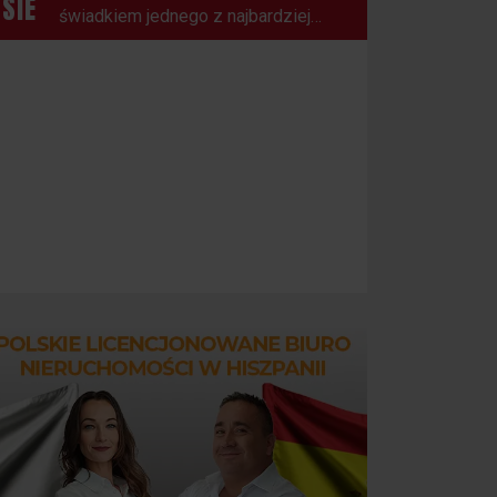
SIE
świadkiem jednego z najbardziej
spektakularnych zjawisk
astronomicznych