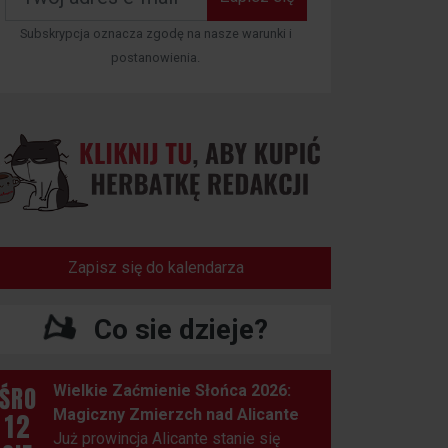
Subskrypcja oznacza zgodę na nasze warunki i
postanowienia.
Zapisz się do kalendarza
Co sie dzieje?
ŚRO
Wielkie Zaćmienie Słońca 2026:
Magiczny Zmierzch nad Alicante
12
Już prowincja Alicante stanie się