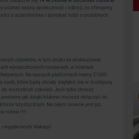
które odbędzie się
14 września w Sociedad Cultural
 aby poznać naszą społeczność i odkryć, co oferujemy
zyści z uczestnictwa i spotykać ludzi o podobnych
 swoich członków, w tym zniżki na ekskluzywne
tkach wycieczkowych/cruiserach, w hotelach
kultatywnych. Na naszych platformach mamy 21000
la osób, które będą chciały zagłębić się w ściślejszą
p do wszystkich szkoleń. Jeśli tylko chcesz
 to powiemy jak dzięki klubowi możesz dołączyć do
torze turystycznym. Na całym świecie jest już
e rośnie !!!!
i wyjątkowych Wakacji!