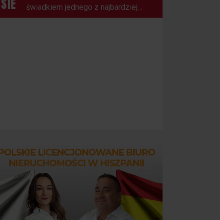
SIE
świadkiem jednego z najbardziej
spektakularnych zjawisk
astronomicznych