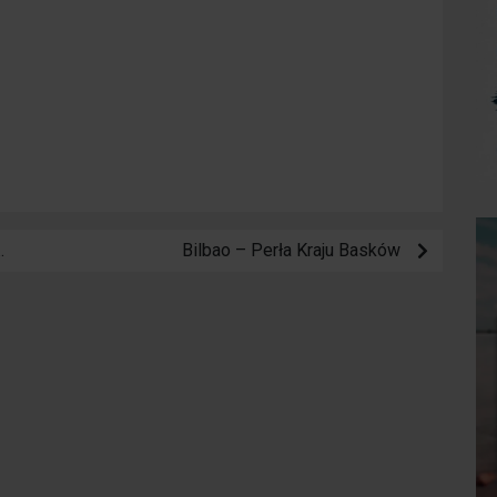
ą miejsca, gdzie tradycja wciąż płonie
Bilbao – Perła Kraju Basków