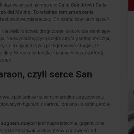
kalizowany jest na rogu ulic
Calle San José i Calle
aza del Molino. To właśnie tam zrzeszenie
festiwalowe miasteczko. Co zastaliśmy na miejscu?
Niewielki odcinek drogi został całkowicie zamknięty
yciu. Na odwiedzających czeka strefa gastronomiczna,
ie, a dla najmłodszych przygotowano stragan ze
lnię. Serce miasteczka stanowi scena, na której
ystek.
araon, czyli serce San
skowe, stało jednak na samym środku skrzyżowania.
towanych figurach z kartonu, drewna i plastiku, które
.
hoguera mayor
) jest majestatyczna, gigantyczna
j artysta zbudował wielowątkową opowieść: od