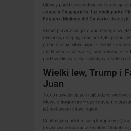
Główny punkt uroczystości w Torrevieja zlo
Joaquín Chapaprieta, tuż obok parku Pl
Foguera Molinos del Calvario
stworzyło 
Klimat prawdziwego, sąsiedzkiego święta! 
dla ruchu, ustępując miejsca tętniącemu ż
gdzie można nabyć napoje i lokalne jedzen
słodyczami oraz wielką, pompowaną zjeżdża
podziwialiśmy piękne występy młodych art
Wielki lew, Trump i F
Juan
To, co najważniejsze i najbardziej widowi
Mowa o
hogueras
– czyli misternie przygo
już niebawem strawi ogień.
Centralnym punktem całej kompozycji (tzw
głowa lwa w koronie z kwiatów. Wokół nie