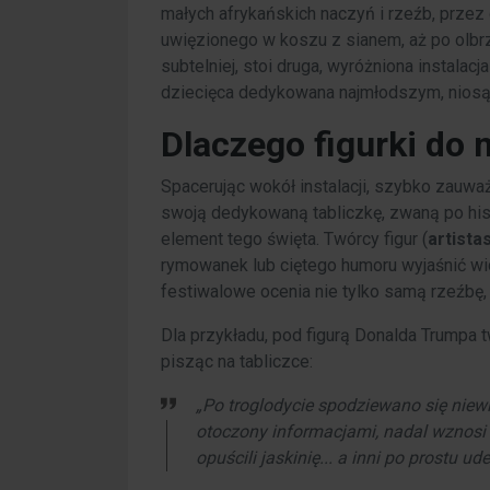
małych afrykańskich naczyń i rzeźb, przez
uwięzionego w koszu z sianem, aż po olbrz
subtelniej, stoi druga, wyróżniona instalacj
dziecięca dedykowana najmłodszym, niosąca
Dlaczego figurki do
Spacerując wokół instalacji, szybko zauwa
swoją dedykowaną tabliczkę, zwaną po h
element tego święta. Twórcy figur (
artista
rymowanek lub ciętego humoru wyjaśnić wid
festiwalowe ocenia nie tylko samą rzeźbę, a
Dla przykładu, pod figurą Donalda Trumpa t
pisząc na tabliczce:
„Po troglodycie spodziewano się niewiel
otoczony informacjami, nadal wznosi 
opuścili jaskinię... a inni po prostu u