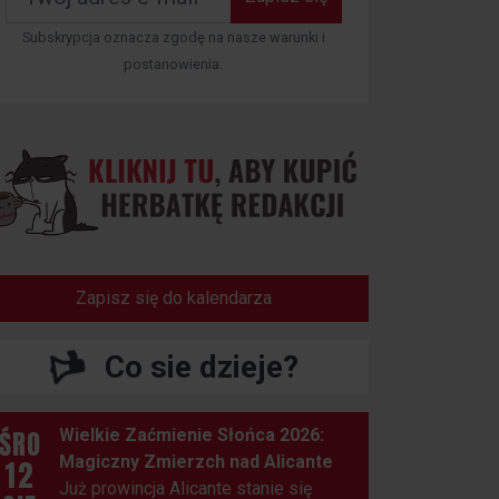
Subskrypcja oznacza zgodę na nasze warunki i
postanowienia.
Zapisz się do kalendarza
Co sie dzieje?
ŚRO
Wielkie Zaćmienie Słońca 2026:
Magiczny Zmierzch nad Alicante
12
Już prowincja Alicante stanie się