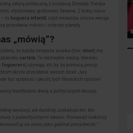
 ostrą satyrę polityczną z postacią Donalda Trumpa
ymi, stylizowany grobowiec faraona. Z boku, nieco
a – to
hoguera infantil
, czyli mniejsza, urocza wersja
 przesłanie miłości i ochrony planety.
 nas „mówią”?
żyliśmy, że każda mniejsza scenka (tzw.
ninot
) ma
iszpańsku
cartela
. To niezwykle ważny, literacki
s foguerers
) używają ich, by za pomocą poezji,
zom ukryte przesłanie swoich dzieł. Jury
le też spójność i jakość tych literackich opisów!
wórcy bezlitośnie drwią z politycznych decyzji,
kiej ewolucji, ale bardziej zaskakuje ten, kto
mury z paleolitycznymi ideami. Ponieważ niektórzy
dekorowali ją na nowo jako gabinet prezydencki.”