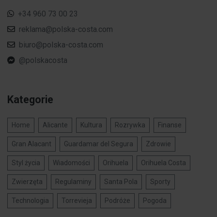
+34 960 73 00 23
reklama@polska-costa.com
biuro@polska-costa.com
@polskacosta
Kategorie
Home
Alicante
Kultura
Rozrywka
Finanse
Gran Alacant
Guardamar del Segura
Zdrowie
Styl życia
Wiadomości
Orihuela
Orihuela Costa
Zwierzęta
Regulaminy
Santa Pola
Sporty
Technologia
Torrevieja
Podróże
Pogoda