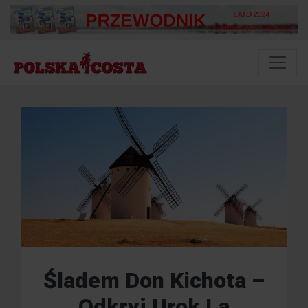
Śladem Don Kichota –
Odkryj Urok La