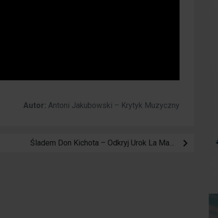
Autor:
Antoni Jakubowski – Krytyk Muzyczny
Śladem Don Kichota – Odkryj Urok La Manchy i Consuegry!