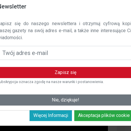
Newsletter
ata wejścia w życie: 01 / 11 / 2023 r.
 polska-costa.com używamy plików cookie, aby poprawić
apisz się do naszego newslettera i otrzymuj cyfrową kop
omfort korzystania z naszej witryny. Niniejsza polityka określa, 
aszej gazety na swój adres e-mail, a także inne interesujące C
aki sposób i dlaczego używamy plików cookie na polska-
iadomości.
osta.com.
zym są pliki cookie?
liki cookie to małe pliki tekstowe, które są przechowywane na
rządzeniu użytkownika podczas odwiedzania strony
Zapisz się
nternetowej. Te pliki cookie pozwalają nam rozpoznać
ubskrypcja oznacza zgodę na nasze warunki i postanowienia.
żytkownika i zapamiętać jego preferencje w celu
personalizowania korzystania z naszej witryny.
Nie, dziękuje!
Więcej Informacji
Akceptacja plików cookie