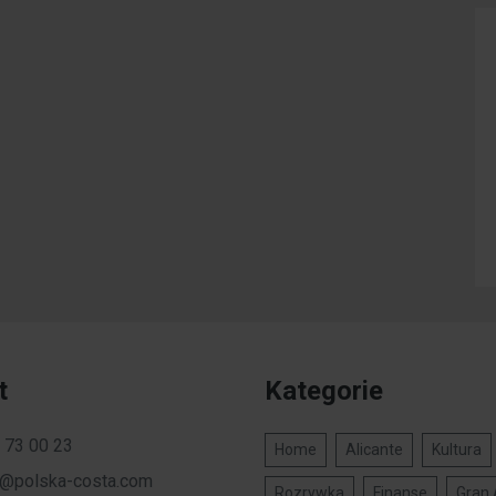
t
Kategorie
 73 00 23
Home
Alicante
Kultura
a@polska-costa.com
Rozrywka
Finanse
Gran 