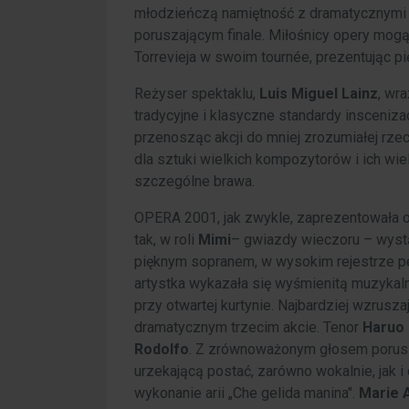
młodzieńczą namiętność z dramatycznymi te
poruszającym finale. Miłośnicy opery mog
Torrevieja w swoim tournée, prezentując p
Reżyser spektaklu,
Luis Miguel Lainz
, wr
tradycyjne i klasyczne standardy inscenizac
przenosząc akcji do mniej zrozumiałej rz
dla sztuki wielkich kompozytorów i ich wielk
szczególne brawa.
OPERA 2001, jak zwykle, zaprezentowała 
tak, w roli
Mimi
– gwiazdy wieczoru – wyst
pięknym sopranem, w wysokim rejestrze peł
artystka wykazała się wyśmienitą muzykal
przy otwartej kurtynie. Najbardziej wzrusz
dramatycznym trzecim akcie. Tenor
Haruo
Rodolfo
. Z zrównoważonym głosem porusza
urzekającą postać, zarówno wokalnie, jak i
wykonanie arii „Che gelida manina".
Marie 