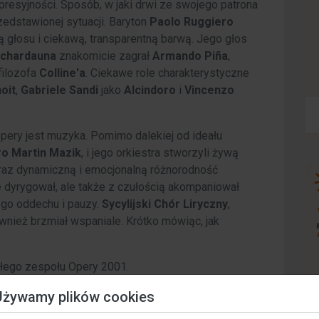
spresyjności. Sposób, w jaki drwi ze swojego patrona
rzedstawionej sytuacji. Baryton
Paolo Ruggiero
ą głosu i ciekawą, transparentną barwą. Jego głos
chardauna
znakomicie zagrał
Armando Piña
,
filozofa
Colline'a
. Ciekawe role charakterystyczne
oit
,
Gabriele Sandi
jako
Alcindoro
i
Vincenzo
ery jest muzyka. Pomimo dalekiej od ideału
o Martin Mazik
, i jego orkiestra stworzyli żywą
raz dynamiczną i emocjonalną różnorodność
e dyrygował, ale także z czułością akompaniował
ego oddechu i pauzy.
Sycylijski Chór Liryczny
,
ównież brzmiał wspaniale. Krótko mówiąc, jak
całego zespołu Opery 2001.
Używamy plików cookies