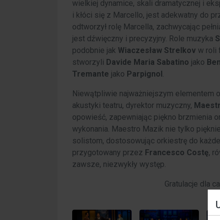
wielkiej dynamice, skali dramatycznej i ek
i kłóci się z Marcello, jest adekwatny do p
odtworzył rolę Marcella, zachwycając pełni
jest dźwięczny i precyzyjny. Role muzyka
S
podobnie jak
Wiaczesław Strelkov
w roli 
stworzyli
Davide Maria Sabatino
jako
Ben
Tremante
jako
Parpignol
.
Niewątpliwie najważniejszym elementem op
akustyki teatru, dyrektor muzyczny,
Maestr
opowieść, zapewniając piękno brzmienia o
wykonania. Maestro Mazik nie tylko piękni
solistom, dostosowując orkiestrę do każd
przygotowany przez
Francesco Costę
, r
zawsze, niezwykły występ.
Gratulacje dla 