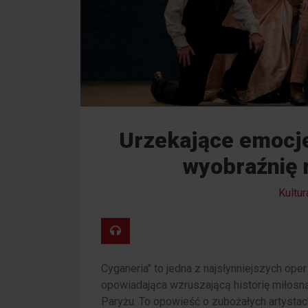
Urzekające emocje
wyobraźnię 
Kultur
Cyganeria" to jedna z najsłynniejszych op
opowiadająca wzruszającą historię miłosn
Paryżu. To opowieść o zubożałych artystac