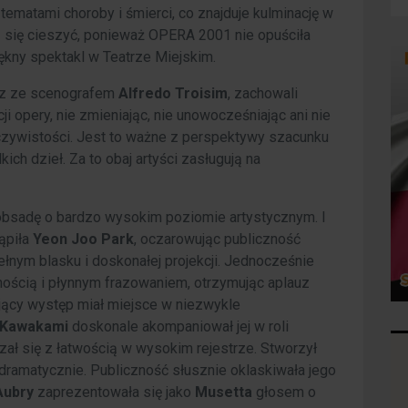
matami choroby i śmierci, co znajduje kulminację w
ą się cieszyć, ponieważ OPERA 2001 nie opuściła
iękny spektakl w Teatrze Miejskim.
az ze scenografem
Alfredo Troisim
, zachowali
ji opery, nie zmieniając, nie unowocześniając ani nie
eczywistości. Jest to ważne z perspektywy szacunku
ich dzieł. Za to obaj artyści zasługują na
obsadę o bardzo wysokim poziomie artystycznym. I
ąpiła
Yeon Joo Park
, oczarowując publiczność
nym blasku i doskonałej projekcji. Jednocześnie
nością i płynnym frazowaniem, otrzymując aplauz
ający występ miał miejsce w niezwykle
 Kawakami
doskonale akompaniował jej w roli
ł się z łatwością w wysokim rejestrze. Stworzył
 dramatycznie. Publiczność słusznie oklaskiwała jego
Aubry
zaprezentowała się jako
Musetta
głosem o