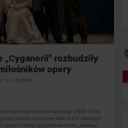
 „Cyganerii" rozbudziły
miłośników opery
a
/
27 Luty 2026
er werystycznych Giacoma Pucciniego (1858–1924),
ą poety Rudolfa i krawcowej Mimi w XIX-wiecznym
h żyjących chwilą, łączących beztroską zabawę i