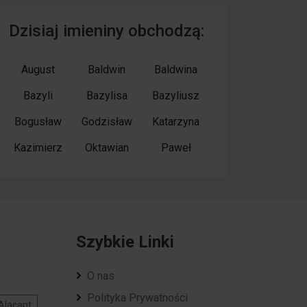
Dzisiaj imieniny obchodzą:
August
Baldwin
Baldwina
Bazyli
Bazylisa
Bazyliusz
Bogusław
Godzisław
Katarzyna
Kazimierz
Oktawian
Paweł
Szybkie Linki
O nas
Polityka Prywatności
Alacant