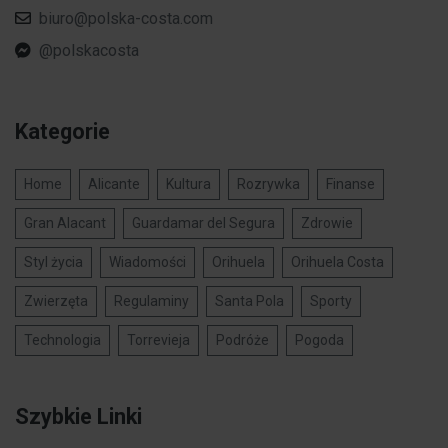
biuro@polska-costa.com
@polskacosta
Kategorie
Home
Alicante
Kultura
Rozrywka
Finanse
Gran Alacant
Guardamar del Segura
Zdrowie
Styl życia
Wiadomości
Orihuela
Orihuela Costa
Zwierzęta
Regulaminy
Santa Pola
Sporty
Technologia
Torrevieja
Podróże
Pogoda
Szybkie Linki