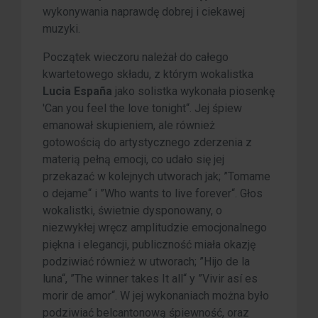
wykonywania naprawdę dobrej i ciekawej
muzyki.
Początek wieczoru należał do całego
kwartetowego składu, z którym wokalistka
Lucia España
jako solistka wykonała piosenkę
'Can you feel the love tonight“. Jej śpiew
emanował skupieniem, ale również
gotowością do artystycznego zderzenia z
materią pełną emocji, co udało się jej
przekazać w kolejnych utworach jak; ”Tomame
o dejame“ i ”Who wants to live forever“. Głos
wokalistki, świetnie dysponowany, o
niezwykłej wręcz amplitudzie emocjonalnego
piękna i elegancji, publiczność miała okazję
podziwiać również w utworach; ”Hijo de la
luna“, ”The winner takes It all“ y ”Vivir así es
morir de amor“. W jej wykonaniach można było
podziwiać belcantonową śpiewność, oraz