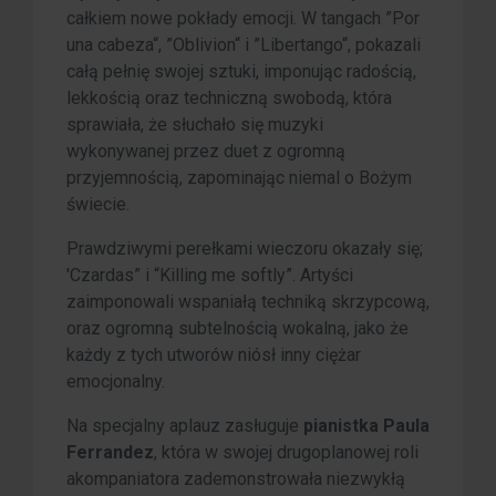
całkiem nowe pokłady emocji. W tangach ”Por
una cabeza“, ”Oblivion“ i ”Libertango“, pokazali
całą pełnię swojej sztuki, imponując radością,
lekkością oraz techniczną swobodą, która
sprawiała, że słuchało się muzyki
wykonywanej przez duet z ogromną
przyjemnością, zapominając niemal o Bożym
świecie.
Prawdziwymi perełkami wieczoru okazały się;
'Czardas” i “Killing me softly”. Artyści
zaimponowali wspaniałą techniką skrzypcową,
oraz ogromną subtelnością wokalną, jako że
każdy z tych utworów niósł inny ciężar
emocjonalny.
Na specjalny aplauz zasługuje
pianistka Paula
Ferrandez
, która w swojej drugoplanowej roli
akompaniatora zademonstrowała niezwykłą