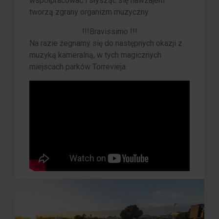
współpracować i słysząc się nawzajem
tworzą zgrany organizm muzyczny.
!!!Bravissimo !!!
Na razie żegnamy się do następnych okazji z
muzyką kameralną, w tych magicznych
miejscach parków Torrevieja.