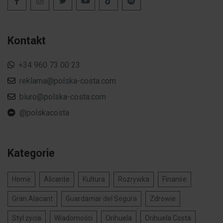
Kontakt
+34 960 73 00 23
reklama@polska-costa.com
biuro@polska-costa.com
@polskacosta
Kategorie
Home
Alicante
Kultura
Rozrywka
Finanse
Gran Alacant
Guardamar del Segura
Zdrowie
Styl życia
Wiadomości
Orihuela
Orihuela Costa