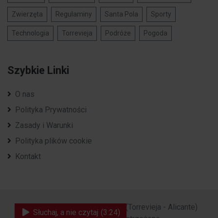
Zwierzęta
Regulaminy
Santa Pola
Sporty
Technologia
Torrevieja
Podróże
Pogoda
Szybkie Linki
O nas
Polityka Prywatności
Zasady i Warunki
Polityka plików cookie
Kontakt
2023 - 2026 ©
Polska Costa
. (Torrevieja - Alicante)
Słuchaj, a nie czytaj
(3:24)