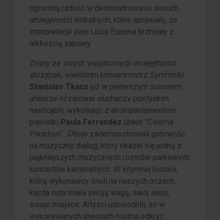
ogromną radość w demonstrowaniu swoich
umiejętności wokalnych, które sprawiały, że
interpretacje pani Lucia Espańa brzmiały z
lekkością zabawy.
Znany ze swych wyjątkowych umiejętności
skrzypek, wieloletni koncertmistrz Symfoniki
Stanislav Tkacz
już w pierwszym solowym
utworze oczarował słuchaczy poetyckim
nastrojem, wykonując z akompaniamentem
pianistki
Paula Ferrandez
utwór ”Cinema
Paradiso“ . Oboje zademonstrowali gotowość
na muzyczny dialog, który okazał się jedną z
piękniejszych muzycznych rozmów parkowych
koncertów kameralnych. W intymnej historii,
którą wykonawcy snuli na naszych oczach,
każda nuta miała swoją wagą, swój sens,
swoje miejsce. Artyści udowodnili, że w
wykonywanych utworach można odkryć