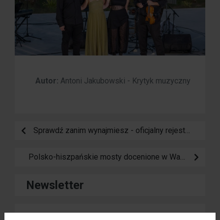
Autor:
Antoni Jakubowski - Krytyk muzyczny
Sprawdź zanim wynajmiesz - oficjalny rejestr mieszkań turystycznych w Hiszpanii
Polsko-hiszpańskie mosty docenione w Warszawie - triumf Agnieszki Juniewicz
Newsletter