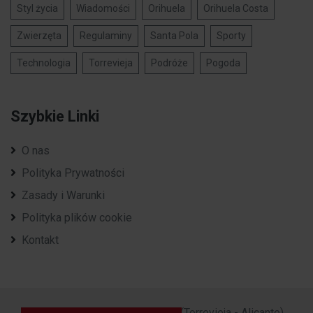
Styl życia
Wiadomości
Orihuela
Orihuela Costa
Zwierzęta
Regulaminy
Santa Pola
Sporty
Technologia
Torrevieja
Podróże
Pogoda
Szybkie Linki
O nas
Polityka Prywatności
Zasady i Warunki
Polityka plików cookie
Kontakt
2023 - 2026 ©
Polska Costa
. (Torrevieja - Alicante)