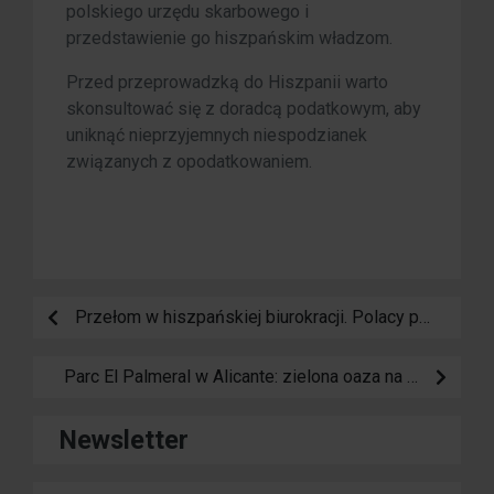
polskiego urzędu skarbowego i
przedstawienie go hiszpańskim władzom.
Przed przeprowadzką do Hiszpanii warto
skonsultować się z doradcą podatkowym, aby
uniknąć nieprzyjemnych niespodzianek
związanych z opodatkowaniem.
Przełom w hiszpańskiej biurokracji. Polacy pierwsi w kolejce do systemu „Express Residency”
Parc El Palmeral w Alicante: zielona oaza na Costa Blanca
Newsletter