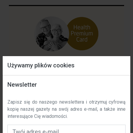
Używamy plików cookies
Data wejścia w życie: 01 / 11 / 2023 r.
Newsletter
W polska-costa.com używamy plików cookie, aby
Zapisz się do naszego newslettera i otrzymuj cyfrową
poprawić komfort korzystania z naszej witryny. Niniejsza
kopię naszej gazety na swój adres e-mail, a także inne
polityka określa, w jaki sposób i dlaczego używamy
interesujące Cię wiadomości.
plików cookie na polska-costa.com.
Czym są pliki cookie?