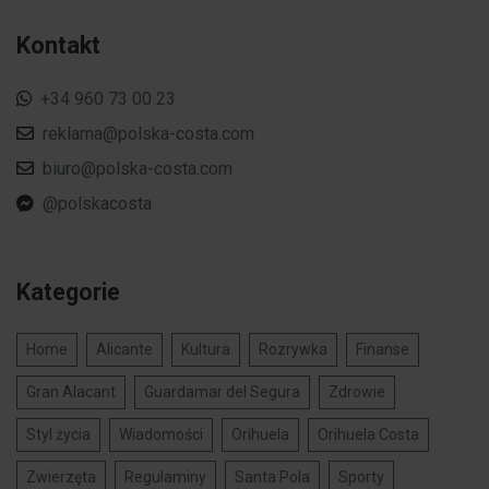
Kontakt
+34 960 73 00 23
reklama@polska-costa.com
biuro@polska-costa.com
@polskacosta
Kategorie
Home
Alicante
Kultura
Rozrywka
Finanse
Gran Alacant
Guardamar del Segura
Zdrowie
Styl życia
Wiadomości
Orihuela
Orihuela Costa
Zwierzęta
Regulaminy
Santa Pola
Sporty