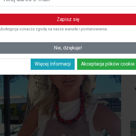
zym są pliki cookie?
liki cookie to małe pliki tekstowe, które są przechowywane na
rządzeniu użytkownika podczas odwiedzania strony
Zapisz się
nternetowej. Te pliki cookie pozwalają nam rozpoznać
ubskrypcja oznacza zgodę na nasze warunki i postanowienia.
żytkownika i zapamiętać jego preferencje w celu
personalizowania korzystania z naszej witryny.
Nie, dziękuje!
Więcej Informacji
Akceptacja plików cookie