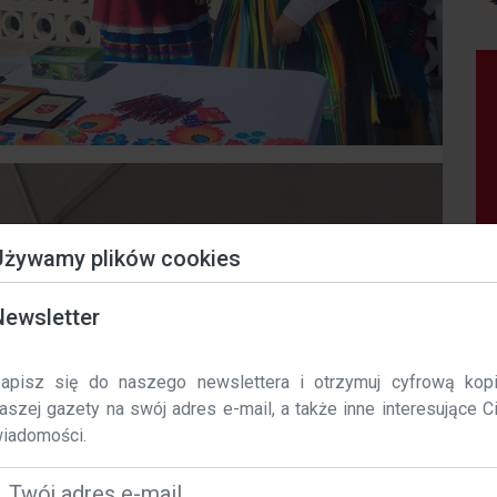
Używamy plików cookies
Newsletter
ata wejścia w życie: 01 / 11 / 2023 r.
 polska-costa.com używamy plików cookie, aby poprawić
apisz się do naszego newslettera i otrzymuj cyfrową kop
omfort korzystania z naszej witryny. Niniejsza polityka określa, 
aszej gazety na swój adres e-mail, a także inne interesujące C
aki sposób i dlaczego używamy plików cookie na polska-
iadomości.
osta.com.