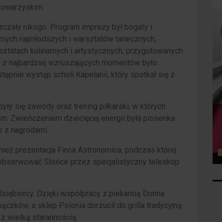
 towarzyskim.
czały nikogo. Program imprezy był bogaty i
nych najmłodszych i warsztatów tanecznych,
sztatach kulinarnych i artystycznych, przygotowanych
ym z najbardziej wzruszających momentów było
ępnie występ scholi Kapelanii, który spotkał się z
yły się zawody oraz trening piłkarski, w których
em. Zwieńczeniem dziecięcej energii była piosenka
 z nagrodami.
ież prezentacja Finca Astronomica, podczas której
 obserwować Słońce przez specjalistyczny teleskop
dsiębiorcy. Dzięki współpracy z piekarnią Donna
czków, a sklep Polonia dorzucił do grilla tradycyjną
z wielką starannością.