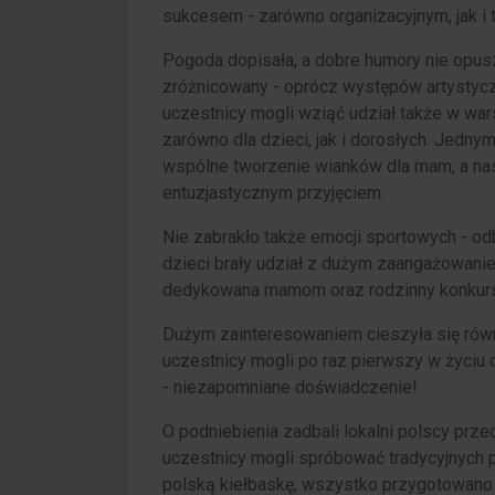
sukcesem - zarówno organizacyjnym, jak i
Pogoda dopisała, a dobre humory nie opusz
zróżnicowany - oprócz występów artystycz
uczestnicy mogli wziąć udział także w war
zarówno dla dzieci, jak i dorosłych. Jedn
wspólne tworzenie wianków dla mam, a nast
entuzjastycznym przyjęciem.
Nie zabrakło także emocji sportowych - odb
dzieci brały udział z dużym zaangażowani
dedykowana mamom oraz rodzinny konkurs
Dużym zainteresowaniem cieszyła się równ
uczestnicy mogli po raz pierwszy w życiu
- niezapomniane doświadczenie!
O podniebienia zadbali lokalni polscy prze
uczestnicy mogli spróbować tradycyjnych pą
polską kiełbaskę, wszystko przygotowano 