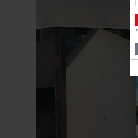
C
P
u
i
S
u
s