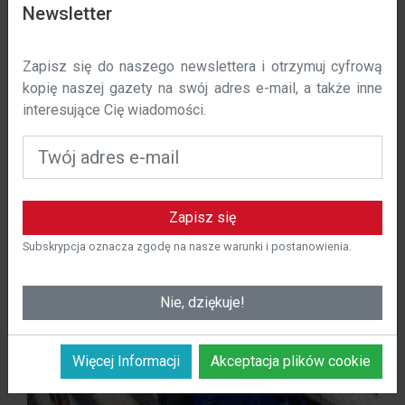
Data wejścia w życie: 01 / 11 / 2023 r.
Newsletter
W polska-costa.com używamy plików cookie, aby
Zapisz się do naszego newslettera i otrzymuj cyfrową
poprawić komfort korzystania z naszej witryny. Niniejsza
kopię naszej gazety na swój adres e-mail, a także inne
polityka określa, w jaki sposób i dlaczego używamy
interesujące Cię wiadomości.
plików cookie na polska-costa.com.
Czym są pliki cookie?
Pliki cookie to małe pliki tekstowe, które są
przechowywane na urządzeniu użytkownika podczas
Zapisz się
odwiedzania strony internetowej. Te pliki cookie
pozwalają nam rozpoznać użytkownika i zapamiętać jego
Subskrypcja oznacza zgodę na nasze warunki i postanowienia.
preferencje w celu spersonalizowania korzystania z
naszej witryny.
Nie, dziękuje!
Więcej Informacji
Akceptacja plików cookie