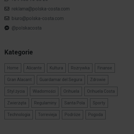
reklama@polska-costa.com
biuro@polska-costa.com
@polskacosta
Kategorie
Home
Alicante
Kultura
Rozrywka
Finanse
Gran Alacant
Guardamar del Segura
Zdrowie
Styl życia
Wiadomości
Orihuela
Orihuela Costa
Zwierzęta
Regulaminy
Santa Pola
Sporty
Technologia
Torrevieja
Podróże
Pogoda