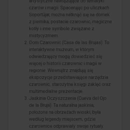
artystyczne nawiązujące do tematyki
czarów i magii. Spacerując po uliczkach
Soportújar, można natknąć się na domek
z piernika, postacie czarownic, magiczne
kotły i inne symbole związane z
mistycyzmem.
Dom Czarownic (Casa de las Brujas): To
interaktywne muzeum, w którym
odwiedzający mogą dowiedzieć się
więcej o historii czarownic i magii w
regionie. Wewnątrz znajdują się
ekspozycje przedstawiające narzędzia
czarownic, starożytne księgi zaklęć oraz
multimedialne prezentacje.
Jaskinia Oczyszczenia (Cueva del Ojo
de la Bruja): Ta naturalna jaskinia,
położona na obrzeżach wioski, była
według legendy miejscem, gdzie
czarownice odprawiały swoje rytuały.