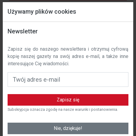
Co sie dzieje?
Używamy plików cookies
Data wejścia w życie: 01 / 11 / 2023 r.
Newsletter
Obecnie nie ma żadnej zawartości, sprawdź
W polska-costa.com używamy plików cookie, aby
później.
Zapisz się do naszego newslettera i otrzymuj cyfrową
poprawić komfort korzystania z naszej witryny. Niniejsza
kopię naszej gazety na swój adres e-mail, a także inne
polityka określa, w jaki sposób i dlaczego używamy
interesujące Cię wiadomości.
plików cookie na polska-costa.com.
Czym są pliki cookie?
Pliki cookie to małe pliki tekstowe, które są
przechowywane na urządzeniu użytkownika podczas
Zapisz się
odwiedzania strony internetowej. Te pliki cookie
pozwalają nam rozpoznać użytkownika i zapamiętać jego
Subskrypcja oznacza zgodę na nasze warunki i postanowienia.
preferencje w celu spersonalizowania korzystania z
naszej witryny.
Nie, dziękuje!