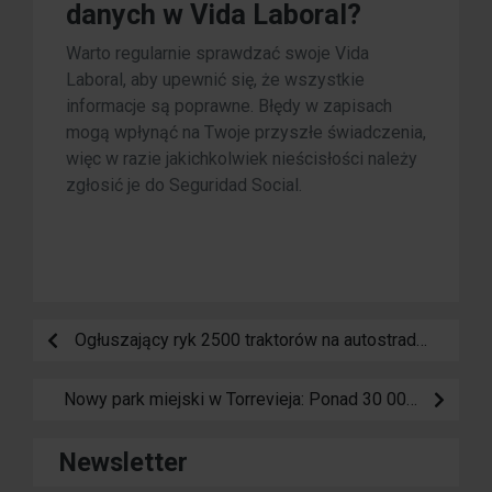
danych w Vida Laboral?
Warto regularnie sprawdzać swoje Vida
Laboral, aby upewnić się, że wszystkie
informacje są poprawne. Błędy w zapisach
mogą wpłynąć na Twoje przyszłe świadczenia,
więc w razie jakichkolwiek nieścisłości należy
zgłosić je do Seguridad Social.
Ogłuszający ryk 2500 traktorów na autostradach: „Nasze ubóstwo będzie waszym głodem”
Nowy park miejski w Torrevieja: Ponad 30 000 metrów kwadratowych natury, rekreacji i wyjątkowych widoków
Newsletter