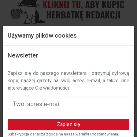
Używamy plików cookies
Zapisz się do kalendarza
Data wejścia w życie: 01 / 11 / 2023 r.
Newsletter
Co sie dzieje?
W polska-costa.com używamy plików cookie, aby
Zapisz się do naszego newslettera i otrzymuj cyfrową
poprawić komfort korzystania z naszej witryny. Niniejsza
kopię naszej gazety na swój adres e-mail, a także inne
polityka określa, w jaki sposób i dlaczego używamy
Obecnie nie ma żadnej zawartości, sprawdź
interesujące Cię wiadomości.
plików cookie na polska-costa.com.
później.
Czym są pliki cookie?
Pliki cookie to małe pliki tekstowe, które są
przechowywane na urządzeniu użytkownika podczas
Zapisz się
odwiedzania strony internetowej. Te pliki cookie
pozwalają nam rozpoznać użytkownika i zapamiętać jego
Subskrypcja oznacza zgodę na nasze warunki i postanowienia.