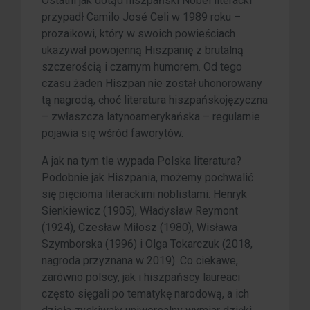
Ostatni jak dotąd hiszpański Nobel literacki
przypadł Camilo José Celi w 1989 roku –
prozaikowi, który w swoich powieściach
ukazywał powojenną Hiszpanię z brutalną
szczerością i czarnym humorem. Od tego
czasu żaden Hiszpan nie został uhonorowany
tą nagrodą, choć literatura hiszpańskojęzyczna
– zwłaszcza latynoamerykańska – regularnie
pojawia się wśród faworytów.
A jak na tym tle wypada Polska literatura?
Podobnie jak Hiszpania, możemy pochwalić
się pięcioma literackimi noblistami: Henryk
Sienkiewicz (1905), Władysław Reymont
(1924), Czesław Miłosz (1980), Wisława
Szymborska (1996) i Olga Tokarczuk (2018,
nagroda przyznana w 2019). Co ciekawe,
zarówno polscy, jak i hiszpańscy laureaci
często sięgali po tematykę narodową, a ich