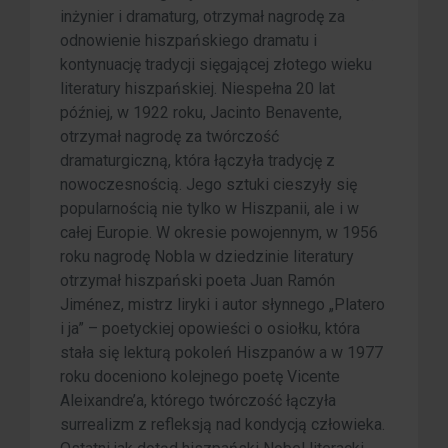
inżynier i dramaturg, otrzymał nagrodę za
odnowienie hiszpańskiego dramatu i
kontynuację tradycji sięgającej złotego wieku
literatury hiszpańskiej. Niespełna 20 lat
później, w 1922 roku, Jacinto Benavente,
otrzymał nagrodę za twórczość
dramaturgiczną, która łączyła tradycję z
nowoczesnością. Jego sztuki cieszyły się
popularnością nie tylko w Hiszpanii, ale i w
całej Europie. W okresie powojennym, w 1956
roku nagrodę Nobla w dziedzinie literatury
otrzymał hiszpański poeta Juan Ramón
Jiménez, mistrz liryki i autor słynnego „Platero
i ja” – poetyckiej opowieści o osiołku, która
stała się lekturą pokoleń Hiszpanów a w 1977
roku doceniono kolejnego poetę Vicente
Aleixandre’a, którego twórczość łączyła
surrealizm z refleksją nad kondycją człowieka.